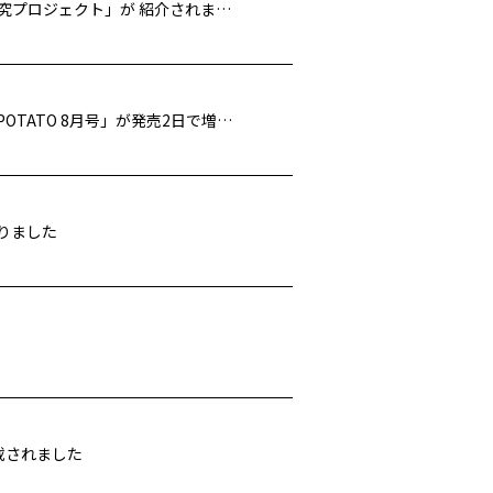
TBSテレビ「Nスタ」にて、学研キッズネット「夏休み！自由研究プロジェクト」が 紹介されました
重岡大毅がジャニーズWESTソロ表紙シリーズ ラストを飾る「POTATO 8月号」が発売2日で増刷決定しました
りました
掲載されました