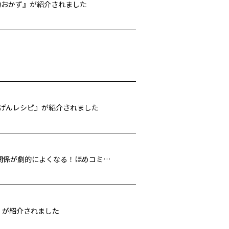
約おかず』が紹介されました
きげんレシピ』が紹介されました
TOKYO FM「ビズスタ THE REAL WELLNESS」で『職場の人間関係が劇的によくなる！ほめコミュニケーション』が紹介されました
』が紹介されました