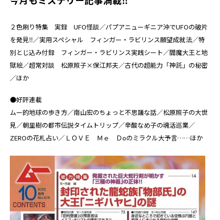
２色刷り特集 実録 UFO怪談／パプアニューギニア沖でUFOの破片
を発見‼／実用スペシャル フィンガー・ラビリンス願望成就法／特
別とじ込み付録 フィンガー・ラビリンス実践シート／閻魔大王と地
獄絵／超常対談 松原照子×保江邦夫／古代の超能力「神託」の秘密
／ほか
●好評連載
ムー的地球の歩き方／南山宏のちょっと不思議な話／松原照子の大世
見／朝里樹の都市伝説タイムトリップ／辛酸なめ子の魂活巡業／
ZEROの花札占い／ＬＯＶＥ Ｍｅ Ｄoのミラクル大予言……ほか