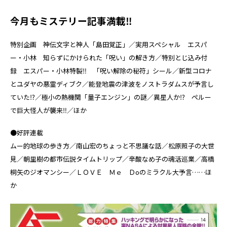
今月もミステリー記事満載‼
特別企画 神伝文字と神人「島田覚正」／実用スペシャル エスパ
ー・小林 知らずにかけられた「呪い」の解き方／特別とじ込み付
録 エスパー・小林特製‼ 「呪い解除の秘符」シール／新型コロナ
とユダヤの悪霊ディブク／能登地震の津波をノストラダムスが予言し
ていた⁉／極小の熱機関「量子エンジン」の謎／異星人か⁉ ペルー
で巨大怪人が襲来‼／ほか
●好評連載
ムー的地球の歩き方／南山宏のちょっと不思議な話／松原照子の大世
見／朝里樹の都市伝説タイムトリップ／辛酸なめ子の魂活巡業／高橋
桐矢のジオマンシー／ＬＯＶＥ Ｍｅ Ｄoのミラクル大予言……ほ
か