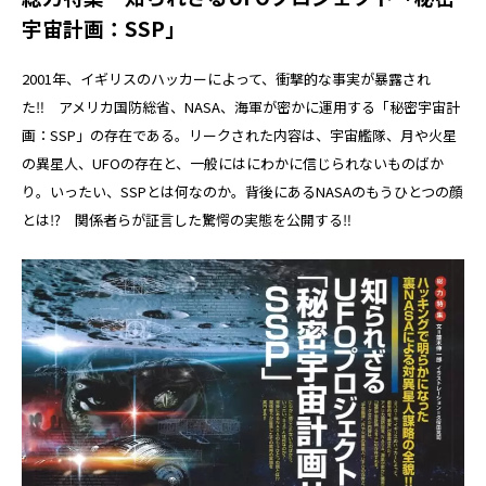
宇宙計画：SSP」
2001年、イギリスのハッカーによって、衝撃的な事実が暴露され
た‼ アメリカ国防総省、NASA、海軍が密かに運用する「秘密宇宙計
画：SSP」の存在である。リークされた内容は、宇宙艦隊、月や火星
の異星人、UFOの存在と、一般にはにわかに信じられないものばか
り。いったい、SSPとは何なのか。背後にあるNASAのもうひとつの顔
とは⁉ 関係者らが証言した驚愕の実態を公開する‼