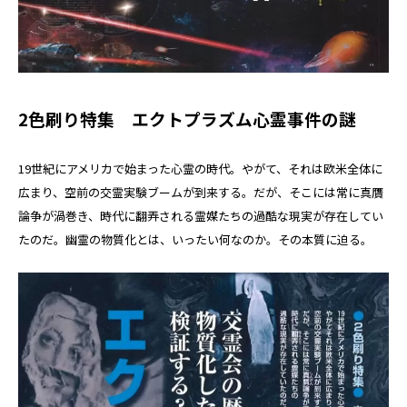
2色刷り特集 エクトプラズム心霊事件の謎
19世紀にアメリカで始まった心霊の時代。やがて、それは欧米全体に
広まり、空前の交霊実験ブームが到来する。だが、そこには常に真贋
論争が渦巻き、時代に翻弄される霊媒たちの過酷な現実が存在してい
たのだ。幽霊の物質化とは、いったい何なのか。その本質に迫る。