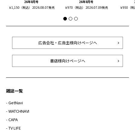
26年8月号
26年8月号
￥1,150（税込） 2026.08.07発売
￥970（税込） 2026.07.09発売
￥950（税込
広告会社・広告主様向けページへ
書店様向けページへ
雑誌一覧
- GetNavi
- WATCHNAVI
- CAPA
- TV LIFE