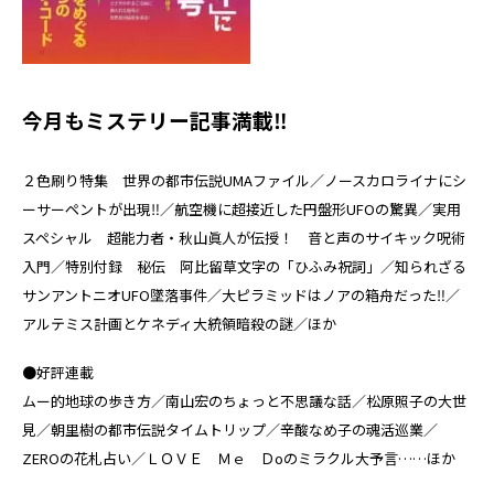
今月もミステリー記事満載‼
２色刷り特集 世界の都市伝説UMAファイル／ノースカロライナにシ
ーサーペントが出現‼／航空機に超接近した円盤形UFOの驚異／実用
スペシャル 超能力者・秋山眞人が伝授！ 音と声のサイキック呪術
入門／特別付録 秘伝 阿比留草文字の「ひふみ祝詞」／知られざる
サンアントニオUFO墜落事件／大ピラミッドはノアの箱舟だった‼／
アルテミス計画とケネディ大統領暗殺の謎／ほか
●好評連載
ムー的地球の歩き方／南山宏のちょっと不思議な話／松原照子の大世
見／朝里樹の都市伝説タイムトリップ／辛酸なめ子の魂活巡業／
ZEROの花札占い／ＬＯＶＥ Ｍｅ Ｄoのミラクル大予言……ほか