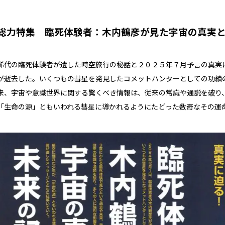
総力特集 臨死体験者：木内鶴彦が見た宇宙の真実
稀代の臨死体験者が遺した時空旅行の秘話と２０２５年７月予言の真実に
が逝去した。いくつもの彗星を発見したコメットハンターとしての功績
来、宇宙や意識世界に関する驚くべき情報は、従来の常識や通説を破り
「生命の源」ともいわれる彗星に導かれるようにたどった数奇なその運