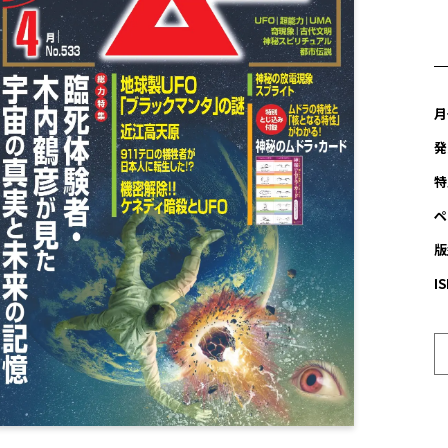
月
発
特
ペ
版
I