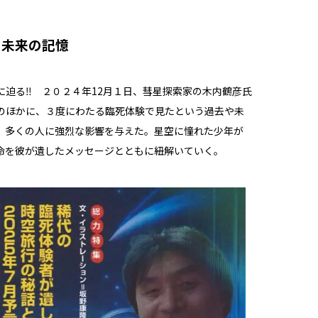
と未来の記憶
迫る‼ ２０２４年12月１日、彗星探索家の木内鶴彦氏
のほかに、３度にわたる臨死体験で見たという過去や未
、多くの人に強烈な影響を与えた。星空に憧れた少年が
命を彼が遺したメッセージとともに紐解いていく。