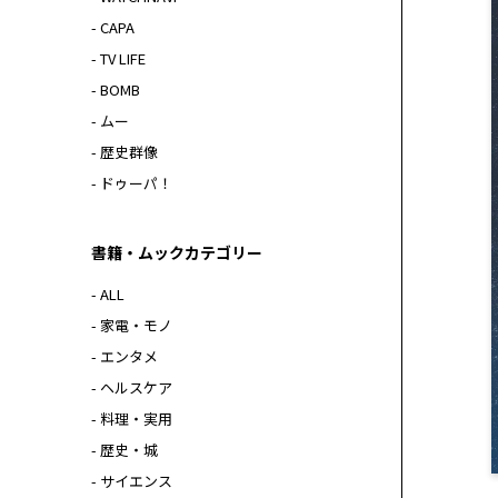
- CAPA
- TV LIFE
- BOMB
- ムー
- 歴史群像
- ドゥーパ！
書籍・ムックカテゴリー
- ALL
- 家電・モノ
- エンタメ
- ヘルスケア
- 料理・実用
- 歴史・城
- サイエンス