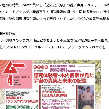
２色刷り特集 神々が集いし「近江高天原」の謎／実用スペシャル 神
ラ・カード／ケネディ暗殺事件とUFO問題の闇／911同時多発テロの犠
遺跡／謎の卵形UFOが軍によって回収されていた‼／神秘の放電発光現
●好評連載
ムー的地球の歩き方／南山宏のちょっと不思議な話／松原照子の大世見
業／Love Me Doのミラクル・アストロロジー／シークエンスはやと