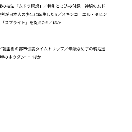
秘の技法「ムドラ瞑想」／特別とじ込み付録 神秘のムド
牲者が日本人の少年に転生した!?／メキシコ エル・タヒン
象「スプライト」を捉えた‼／ほか
／朝里樹の都市伝説タイムトリップ／辛酸なめ子の魂活巡
も 噂のホウダン……ほか