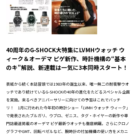
40周年のG-SHOCK大特集にLVMHウォッチ ウ
ィーク＆オーデマ ピゲ新作、時計機構の“基本
のキ”解説、新連載は一気に3本同時スタート！
表紙から続く本誌冒頭では1983年の誕生以来、唯一無二の耐衝撃ウオ
ッチであり続けているG-SHOCKの40年の進化をたどるスペシャル企画
を実施。来るべきアニバーサリーに向けての予習はこれでバッチ
リ！ 1月に行われた今年初の時計ショー「LVMH ウォッチ ウィーク」
で発表されたブルガリ、ウブロ、ゼニス、タグ・ホイヤーの新作や専
門誌最速掲載のオーデマ ピゲ最新ウオッチも徹底網羅。さらにクロノ
グラフやGMT、回転ベゼルなど、腕時計の付加機構の使い方をメカニ