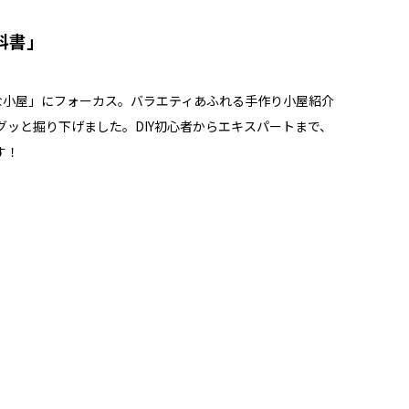
科書」
さな小屋」にフォーカス。バラエティあふれる手作り小屋紹介
ッと掘り下げました。DIY初心者からエキスパートまで、
す！