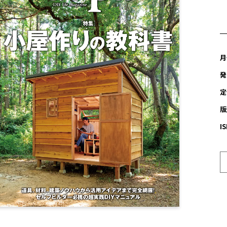
月
発
定
版
I