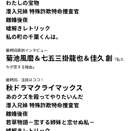
わたしの宝物
潜入兄妹 特殊詐欺特命捜査官
離婚後夜
嘘解きレトリック
私の町の千葉くんは。
最終回直前インタビュー
菊池風磨＆七五三掛龍也＆佳久 創
『私た
ちが恋する理由』
最終回、注目はココ！
秋ドラマクライマックス
あのクズを殴ってやりたいんだ
潜入兄妹 特殊詐欺特命捜査官
離婚後夜
若草物語－恋する姉妹と恋せぬ私－
嘘解きレトリック