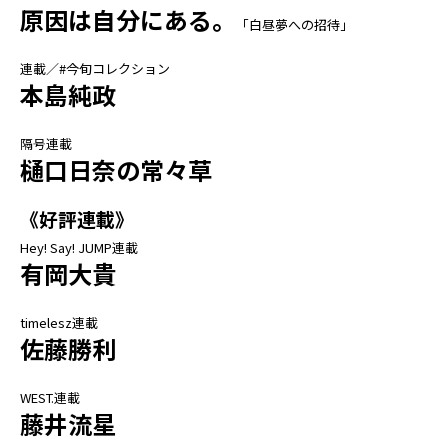
原因は自分にある。
「白昼夢への招待」
連載／#今旬コレクション
本島純政
隔号連載
樋口日奈の常々草
《好評連載》
Hey! Say! JUMP連載
有岡大貴
timelesz連載
佐藤勝利
WEST.連載
藤井流星