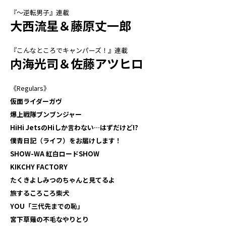
『～逆転男子』連載
大西流星＆藤原丈一郎
『こんなところでキャンパーズ！』連載
内海光司＆佐藤アツヒロ
《Regulars》
仮面ライダーガヴ
爆上戦隊ブンブンジャー
HiHi JetsのHiしか言わない…はずだけど!?
僕青日記（ライフ）をお届けします！
SHOW-WA 紅白ロードSHOW
KIKCHY FACTORY
たくきよしみつのちゃんと見てるよ
旅するころころ柴犬
YOU「三代先までの恥」
宮下草薙の不毛なやりとり