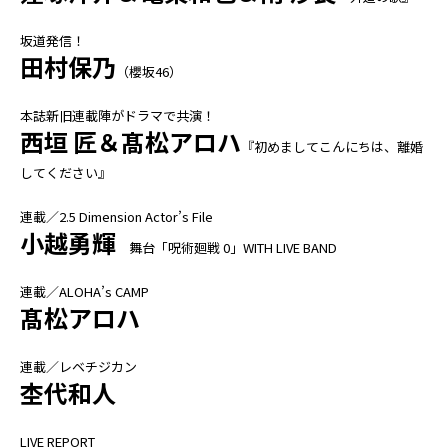
坂道発信！
田村保乃
（櫻坂46）
本誌新旧連載陣がドラマで共演！
西垣 匠＆髙松アロハ
『初めましてこんにちは、離婚
してください』
連載／2.5 Dimension Actor’s File
小越勇輝
舞台「呪術廻戦 0」WITH LIVE BAND
連載／ALOHA’s CAMP
髙松アロハ
連載／レベチジカン
杢代和人
LIVE REPORT