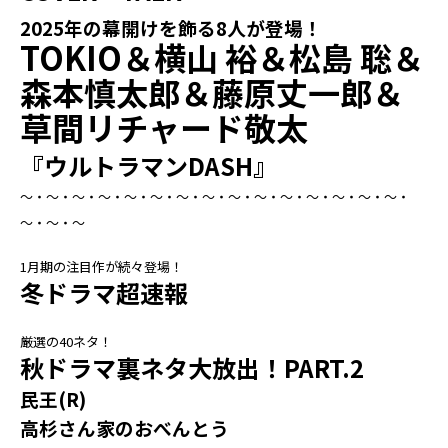
2025年の幕開けを飾る8人が登場！
TOKIO＆横山 裕＆松島 聡＆
森本慎太郎＆藤原丈一郎＆
草間リチャード敬太
『ウルトラマンDASH』
～・～・～・～・～・～・～・～・～・～・～・～・～・～・～・
～・～・～
1月期の注目作が続々登場！
冬ドラマ超速報
厳選の40ネタ！
秋ドラマ裏ネタ大放出！PART.2
民王(R)
高杉さん家のおべんとう