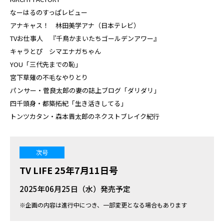
なーはるのすっぱレビュー
アナキャス！ 林田美学アナ（日本テレビ）
TVお仕事人 『千鳥かまいたちゴールデンアワー』
キャラとぴ シマエナガちゃん
YOU「三代先までの恥」
宮下草薙の不毛なやりとり
パンサー・菅良太郎の妻の誌上ブログ「ダリダリ」
四千頭身・都築拓紀「生き活きしてる」
トンツカタン・森本晋太郎のネクストブレイク紀行
次号
TV LIFE 25年7月11日号
2025年06月25日（水）発売予定
※企画の内容は進行中につき、一部変更となる場合もあります