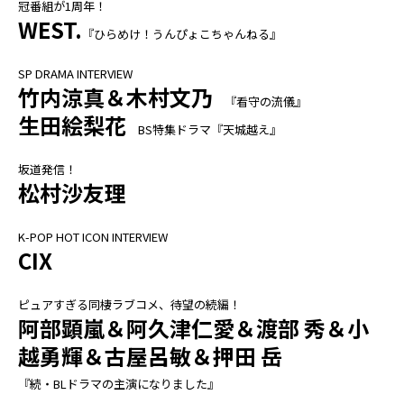
冠番組が1周年！
WEST.
『ひらめけ！うんぴょこちゃんねる』
SP DRAMA INTERVIEW
竹内涼真＆木村文乃
『看守の流儀』
生田絵梨花
BS特集ドラマ『天城越え』
坂道発信！
松村沙友理
K-POP HOT ICON INTERVIEW
CIX
ピュアすぎる同棲ラブコメ、待望の続編！
阿部顕嵐＆阿久津仁愛＆渡部 秀＆小
越勇輝＆古屋呂敏＆押田 岳
『続・BLドラマの主演になりました』