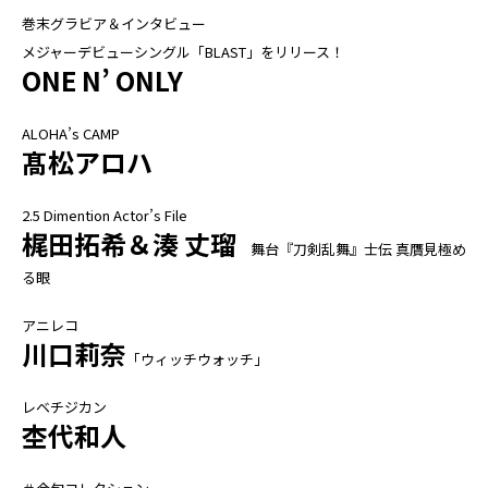
巻末グラビア＆インタビュー
メジャーデビューシングル「BLAST」をリリース！
ONE N’ ONLY
ALOHA’s CAMP
髙松アロハ
2.5 Dimention Actor’s File
梶田拓希＆湊 丈瑠
舞台『刀剣乱舞』士伝 真贋見極め
る眼
アニレコ
川口莉奈
「ウィッチウォッチ」
レベチジカン
杢代和人