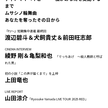
まで
ムサシノ輪舞曲
あなたを奪ったその日から
『PJ～』短期集中連載 最終回
渡辺碧斗＆犬飼貴丈＆前田旺志郎
CINEMA INTERVIEW
綾野 剛＆亀梨和也
「でっちあげ ～殺人教師と呼ば
れた男」
初の小説「この声が届くまで」を上梓
上田竜也
LIVE REPORT
山田涼介
「Ryosuke Yamada LIVE TOUR 2025 RED」