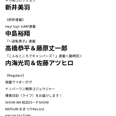
＃今旬コレクション
新井美羽
《好評連載》
Hey! Say! JUMP連載
中島裕翔
『～逆転男子』連載
高橋恭平＆藤原丈一郎
『こんなところでキャンパーズ！』連載＜最終回＞
内海光司＆佐藤アツヒロ
《Regulars》
仮面ライダーガヴ
ナンバーワン戦隊ゴジュウジャー
僕青日記（ライフ）をお届けします！
SHOW-WA 紅白ロードSHOW
MATSURI おまつりRecord
KIKCHY FACTORY