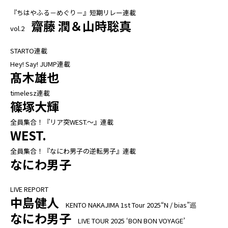
『ちはやふる－めぐり－』短期リレー連載
齋藤 潤＆山時聡真
vol.2
STARTO連載
Hey! Say! JUMP連載
髙木雄也
timelesz連載
篠塚大輝
全員集合！『リア突WEST.～』連載
WEST.
全員集合！『なにわ男子の逆転男子』連載
なにわ男子
LIVE REPORT
中島健人
KENTO NAKAJIMA 1st Tour 2025“N / bias”巡
なにわ男子
LIVE TOUR 2025 ‘BON BON VOYAGE’