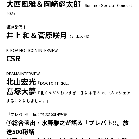
大西風雅＆岡﨑彪太郎
Summer SpeciaL Concert
2025
坂道発信！
井上 和＆菅原咲月
（乃木坂46）
K-POP HOT ICON INTERVIEW
CSR
DRAMA INTERVIEW
北山宏光
『DOCTOR PRICE』
髙塚大夢
『北くんがかわいすぎて手に余るので、3人でシェア
することにしました。』
『プレバト!!』祝！放送500回特集
①総合演出・水野雅之が語る『プレバト!!』放
送500秘話