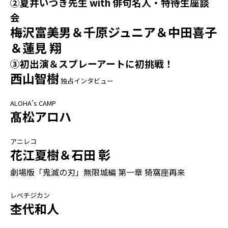
②夏井いつき先生 with 俳句名人・特待生座談
会
梅沢富美男＆千原ジュニア＆中田喜子
＆蓮見 翔
③初出演＆スプレーアートに初挑戦！
西山智樹
独占インタビュー
ALOHA’s CAMP
髙松アロハ
アニレコ
花江夏樹＆石田 彰
劇場版「鬼滅の刃」無限城編 第一章 猗窩座再来
レベチジカン
杢代和人