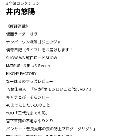
#今旬コレクション
井内悠陽
《好評連載》
仮面ライダーガヴ
ナンバーワン戦隊ゴジュウジャー
僕青日記（ライフ）をお届けします！
SHOW-WA 紅白ロードSHOW
MATSURI おまつりRecord
KIKCHY FACTORY
なーはるのすっぱレビュー
TVお仕事人 『何か“オモシロいこと”ないの？』
キャラとぴ そらジロー
40までにしたい10のこと
YOU「三代先までの恥」
宮下草薙の不毛なやりとり
パンサー・菅良太郎の妻の誌上ブログ「ダリダリ」