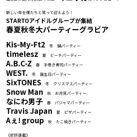
新しい年を僕たちと笑って迎えよう！
STARTOアイドルグループが集結
春夏秋冬大パーティーグラビア
Kis-My-Ft2
冬 鍋パーティー
timelesz
夏 ビーチパーティー
A.B.C-Z
春 手巻き寿司パーティー
WEST.
冬 誕生日パーティー
SixTONES
冬 クリスマスパーティー
Snow Man
秋 お月見パーティー
なにわ男子
春 パジャマパーティー
Travis Japan
夏 ピザパーティー
Aぇ! group
秋 たこ焼きパーティー
《好評連載》