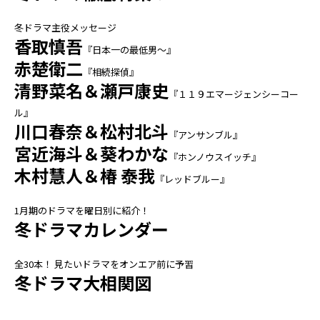
冬ドラマ主役メッセージ
香取慎吾
『日本一の最低男～』
赤楚衛二
『相続探偵』
清野菜名＆瀬戸康史
『１１９エマージェンシーコー
ル』
川口春奈＆松村北斗
『アンサンブル』
宮近海斗＆葵わかな
『ホンノウスイッチ』
木村慧人＆椿 泰我
『レッドブルー』
1月期のドラマを曜日別に紹介！
冬ドラマカレンダー
全30本！ 見たいドラマをオンエア前に予習
冬ドラマ大相関図