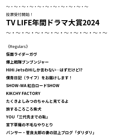
～・～・～・～・～・～・～・～・～・～・～
投票受付開始！
TV LIFE年間ドラマ大賞2024
～・～・～・～・～・～・～・～・～・～・～
《Regulars》
仮面ライダーガヴ
爆上戦隊ブンブンジャー
HiHi JetsのHiしか言わない…はずだけど!?
僕青日記（ライフ）をお届けします！
SHOW-WA 紅白ロードSHOW
KIKCHY FACTORY
たくきよしみつのちゃんと見てるよ
旅するころころ柴犬
YOU「三代先までの恥」
宮下草薙の不毛なやりとり
パンサー・菅良太郎の妻の誌上ブログ「ダリダリ」