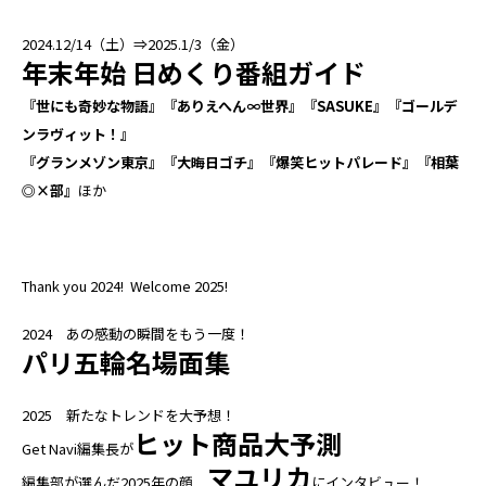
2024.12/14（土）⇒2025.1/3（金）
年末年始 日めくり番組ガイド
『世にも奇妙な物語』『ありえへん∞世界』『SASUKE』『ゴールデ
ンラヴィット！』
『グランメゾン東京』『大晦日ゴチ』『爆笑ヒットパレード』『相葉
◎×部』
ほか
Thank you 2024! Welcome 2025!
2024 あの感動の瞬間をもう一度！
パリ五輪名場面集
2025 新たなトレンドを大予想！
ヒット商品大予測
Get Navi編集長が
マユリカ
編集部が選んだ2025年の顔
にインタビュー！