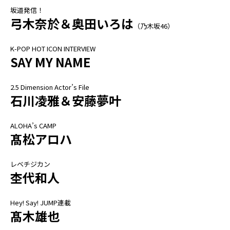
坂道発信！
弓木奈於＆奥田いろは
（乃木坂46）
K-POP HOT ICON INTERVIEW
SAY MY NAME
2.5 Dimension Actor’s File
石川凌雅＆安藤夢叶
ALOHA’s CAMP
髙松アロハ
レベチジカン
杢代和人
Hey! Say! JUMP連載
髙木雄也