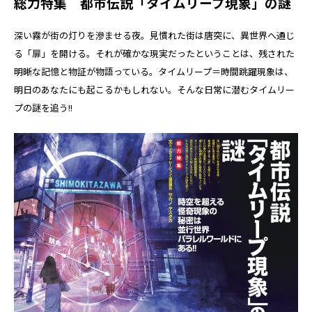
総力特集 都市伝説「タイムリープ現象」の謎
深い霧が街の灯りを滲ませる夜。見慣れた街は唐突に、異世界へ通じ
る「扉」を開ける。それが確かな現実だったということは、残された
明晰な記憶と物証が物語っている。タイムリープ＝時間跳躍現象は、
明日のあなたにも起こるかもしれない。そんな日常に潜むタイムリー
プの謎を追う!!