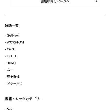
書店様向けページへ
雑誌一覧
- GetNavi
- WATCHNAVI
- CAPA
- TV LIFE
- BOMB
- ムー
- 歴史群像
- ドゥーパ！
書籍・ムックカテゴリー
- ALL