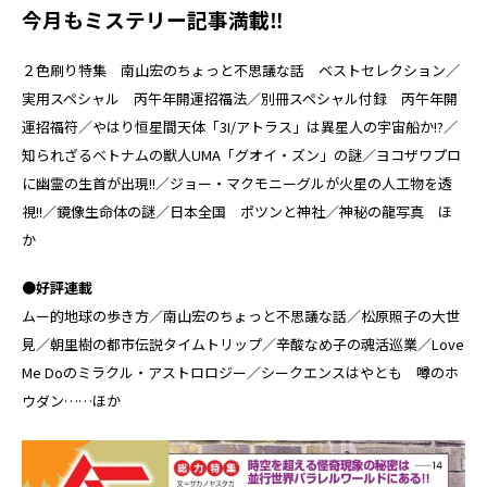
今月もミステリー記事満載‼
２色刷り特集 南山宏のちょっと不思議な話 ベストセレクション／
実用スペシャル 丙午年開運招福法／別冊スペシャル付録 丙午年開
運招福符／やはり恒星間天体「3I/アトラス」は異星人の宇宙船か!?／
知られざるベトナムの獣人UMA「グオイ・ズン」の謎／ヨコザワプロ
に幽霊の生首が出現!!／ジョー・マクモニーグルが火星の人工物を透
視!!／鏡像生命体の謎／日本全国 ポツンと神社／神秘の龍写真 ほ
か
●好評連載
ムー的地球の歩き方／南山宏のちょっと不思議な話／松原照子の大世
見／朝里樹の都市伝説タイムトリップ／辛酸なめ子の魂活巡業／Love
Me Doのミラクル・アストロロジー／シークエンスはやとも 噂のホ
ウダン……ほか