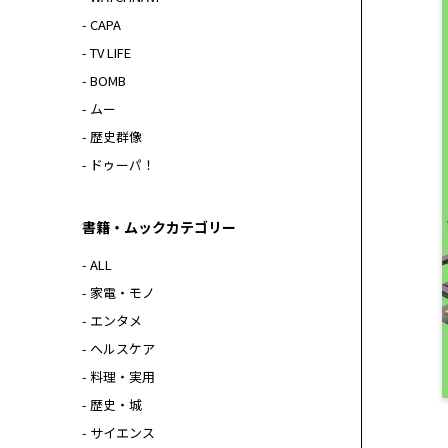
- CAPA
- TV LIFE
- BOMB
- ムー
- 歴史群像
- ドゥーパ！
書籍・ムックカテゴリー
- ALL
- 家電・モノ
- エンタメ
- ヘルスケア
- 料理・実用
- 歴史・城
- サイエンス