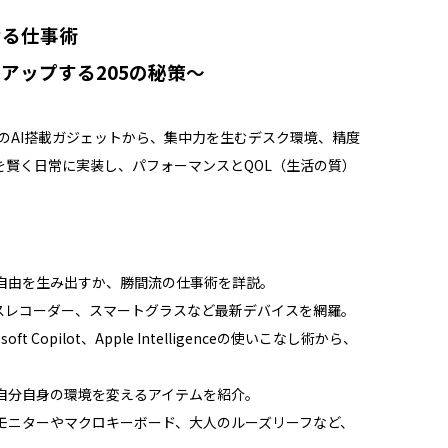
なる仕事術
アップする205の秘策〜
のAI搭載ガジェットから、集中力を生むデスク環境、精度
賢く日常に実装し、パフォーマンスとQOL（生活の質）
自由を生み出すか、勝間流の仕事術を詳説。
イスレコーダー、スマートグラスなど最新デバイスを網羅。
oft Copilot、Apple Intelligenceの使いこなし術から、
自分自身の環境を変えるアイテムを紹介。
モニターやマクロキーボード、大人のルーズリーフなど、