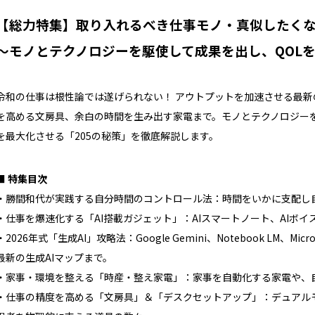
【総力特集】取り入れるべき仕事モノ・真似したく
〜モノとテクノロジーを駆使して成果を出し、QOLを
令和の仕事は根性論では遂げられない！ アウトプットを加速させる最新
を高める文房具、余白の時間を生み出す家電まで。モノとテクノロジーを
を最大化させる「205の秘策」を徹底解説します。
■ 特集目次
・勝間和代が実践する自分時間のコントロール法：時間をいかに支配し
・仕事を爆速化する「AI搭載ガジェット」：AIスマートノート、AIボ
・2026年式「生成AI」攻略法：Google Gemini、Notebook LM、Micros
最新の生成AIマップまで。
・家事・環境を整える「時産・整え家電」：家事を自動化する家電や、
・仕事の精度を高める「文房具」＆「デスクセットアップ」：デュアル