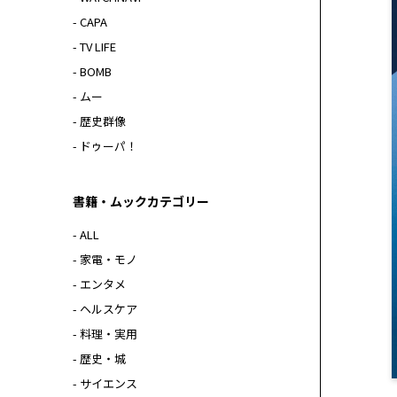
- CAPA
- TV LIFE
- BOMB
- ムー
- 歴史群像
- ドゥーパ！
書籍・ムックカテゴリー
- ALL
- 家電・モノ
- エンタメ
- ヘルスケア
- 料理・実用
- 歴史・城
- サイエンス