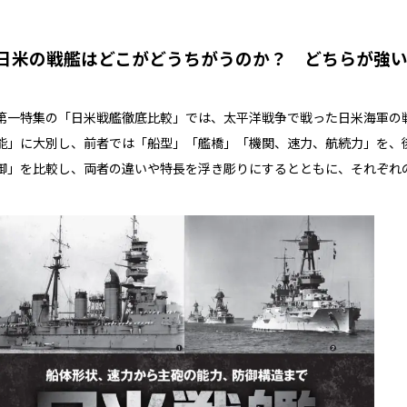
日米の戦艦はどこがどうちがうのか？ どちらが強
第一特集の「日米戦艦徹底比較」では、太平洋戦争で戦った日米海軍の
能」に大別し、前者では「船型」「艦橋」「機関、速力、航続力」を、
御」を比較し、両者の違いや特長を浮き彫りにするとともに、それぞれ