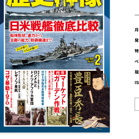
月
発
特
ペ
版
I