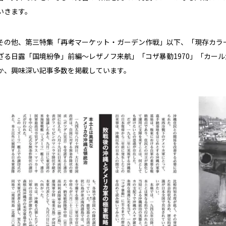
いきます。
その他、第三特集「再考マーケット・ガーデン作戦」以下、「現存カラ
ざる日露「国境紛争」前編～レザノフ来航」「コザ暴動1970」「カー
か、興味深い記事多数を掲載しています。