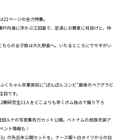
は21ページの全力特集。
瀬戸内海に浮かぶ江田島で、足湯にお蕎麦に枕投げと、仲
こちらの女子旅は大久野島へ。いたるところにウサギがい
、ふくちゃん卒業直前に“ぽんぽんコンビ”最後のペアグラビ
注目です。
れたSKE48 12期研究生11人をどこよりも早くボム独占で撮り下ろ
売する豊田ルナの写真集先行カット公開。ベトナムの民族衣装ア
イベント情報も！
023 #3』の先出未公開カットを。ナース服＋白タイツからの白