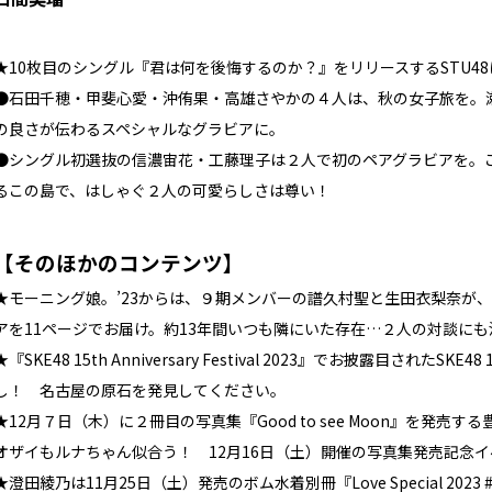
★10枚目のシングル『君は何を後悔するのか？』をリリースするSTU48
●石田千穂・甲斐心愛・沖侑果・高雄さやかの４人は、秋の女子旅を。
の良さが伝わるスペシャルなグラビアに。
●シングル初選抜の信濃宙花・工藤理子は２人で初のペアグラビアを。
るこの島で、はしゃぐ２人の可愛らしさは尊い！
【そのほかのコンテンツ】
★モーニング娘。’23からは、９期メンバーの譜久村聖と生田衣梨奈が
アを11ページでお届け。約13年間いつも隣にいた存在…２人の対談にも
★『SKE48 15th Anniversary Festival 2023』でお披露目さ
し！ 名古屋の原石を発見してください。
★12月７日（木）に２冊目の写真集『Good to see Moon』を発
オザイもルナちゃん似合う！ 12月16日（土）開催の写真集発売記念
★澄田綾乃は11月25日（土）発売のボム水着別冊『Love Special 2