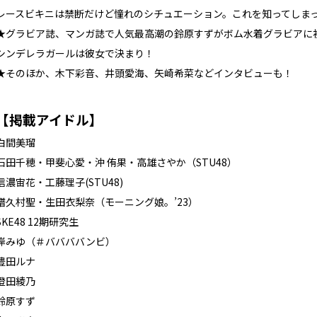
レースビキニは禁断だけど憧れのシチュエーション。これを知ってしま
★グラビア誌、マンガ誌で人気最高潮の鈴原すずがボム水着グラビアに
シンデレラガールは彼女で決まり！
★そのほか、木下彩音、井頭愛海、矢崎希菜などインタビューも！
【掲載アイドル】
白間美瑠
石田千穂・甲斐心愛・沖 侑果・高雄さやか（STU48）
信濃宙花・工藤理子(STU48)
譜久村聖・生田衣梨奈（モーニング娘。’23）
SKE48 12期研究生
岸みゆ（＃ババババンビ）
豊田ルナ
澄田綾乃
鈴原すず