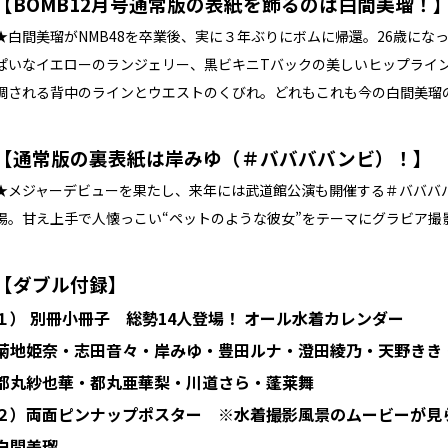
【BOMB12月号通常版の表紙を飾るのは白間美瑠！
★白間美瑠がNMB48を卒業後、実に３年ぶりにボムに帰還。26歳に
ぱいなイエローのランジェリー、黒ビキニTバックの美しいヒップライ
調される背中のラインとウエストのくびれ。どれもこれも今の白間美瑠
【通常版の裏表紙は岸みゆ（＃ババババンビ）！】
★メジャーデビューを果たし、来年には武道館公演も開催する＃バババ
場。甘え上手で人懐っこい“ペットのような彼女”をテーマにグラビア撮
【ダブル付録】
１） 別冊小冊子 総勢14人登場！
オール水着カレンダー
菊地姫奈・志田音々・岸みゆ・豊田ルナ・澄田綾乃・天野きき
都丸紗也華・都丸亜華梨・川道さら・蓬莱舞
２）両面ピンナップポスター ※水着撮影風景のムービーが見
白間美瑠