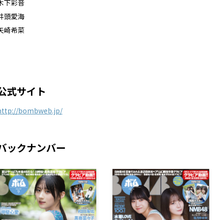
木下彩音
井頭愛海
矢崎希菜
公式サイト
http://bombweb.jp/
バックナンバー