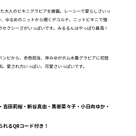
】
なった大人のビキニグラビアを披露。レーシーで愛らしさいっ
ン、ゆるめのニットから覗くデコルテ、ニットビキニで強
のセクシーさがいっぱいです。みるるんはやっぱり最高！
バンビから、赤色担当、岸みゆがボム水着グラビアに初登
影。愛され力いっぱい、可愛さいっぱいです。
・吉田莉桜・新谷真由・黒嵜菜々子・小日向ゆか・
られるQRコード付き！