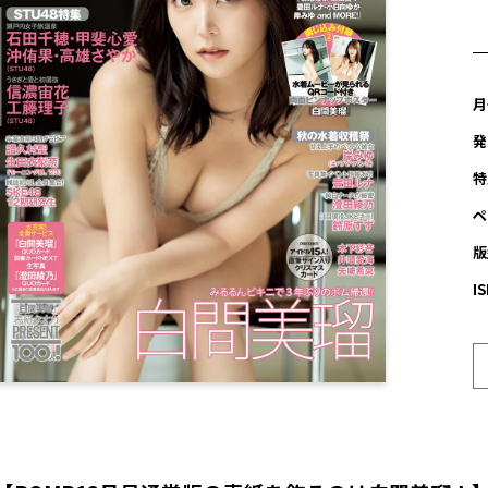
月
発
特
ペ
版
I