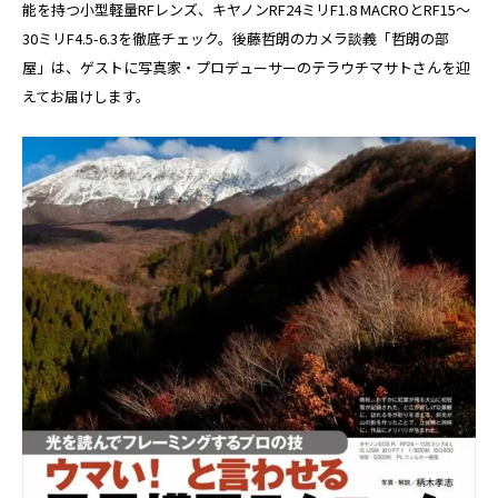
能を持つ小型軽量RFレンズ、キヤノンRF24ミリF1.8 MACROとRF15～
30ミリF4.5-6.3を徹底チェック。後藤哲朗のカメラ談義「哲朗の部
屋」は、ゲストに写真家・プロデューサーのテラウチマサトさんを迎
えてお届けします。