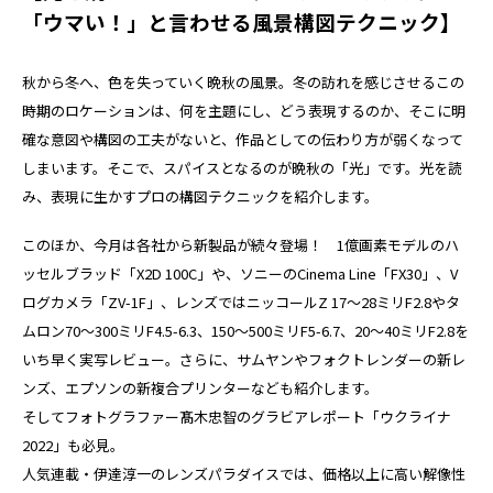
「ウマい！」と言わせる風景構図テクニック】
秋から冬へ、色を失っていく晩秋の風景。冬の訪れを感じさせるこの
時期のロケーションは、何を主題にし、どう表現するのか、そこに明
確な意図や構図の工夫がないと、作品としての伝わり方が弱くなって
しまいます。そこで、スパイスとなるのが晩秋の「光」です。光を読
み、表現に生かすプロの構図テクニックを紹介します。
このほか、今月は各社から新製品が続々登場！ 1億画素モデルのハ
ッセルブラッド「X2D 100C」や、ソニーのCinema Line「FX30」、V
ログカメラ「ZV-1F」、レンズではニッコールZ 17～28ミリF2.8やタ
ムロン70～300ミリF4.5-6.3、150～500ミリF5-6.7、20～40ミリF2.8を
いち早く実写レビュー。さらに、サムヤンやフォクトレンダーの新レ
ンズ、エプソンの新複合プリンターなども紹介します。
そしてフォトグラファー髙木忠智のグラビアレポート「ウクライナ
2022」も必見。
人気連載・伊達淳一のレンズパラダイスでは、価格以上に高い解像性