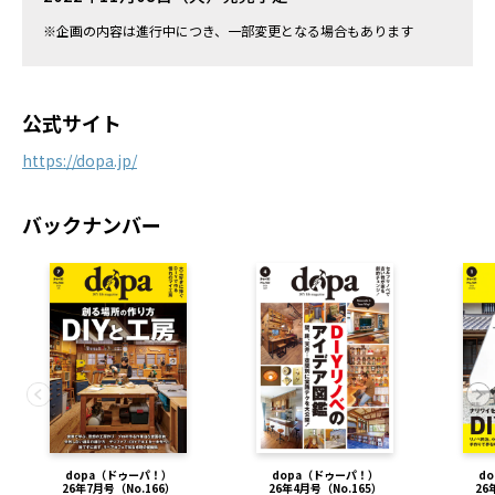
※企画の内容は進行中につき、一部変更となる場合もあります
公式サイト
https://dopa.jp/
バックナンバー
dopa（ドゥーパ！）
dopa（ドゥーパ！）
d
26年7月号（No.166）
26年4月号（No.165）
26