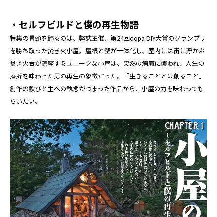
・セルフビルドと僕の再生物語
特集の冒頭を飾るのは、弊誌主催、第24回dopa DIY大賞のグランプリ
を勝ち取った焚き火小屋。屋根と壁が一体化し、室内には宙に浮かぶ
焚き火台が鎮座するユニークな小屋は、突然の病魔に襲われ、人生の
挫折を味わった男の再生の象徴だった。「生きることとは創ること」
創作の歓びと生への執念がつまった作品から、小屋の力を味わっても
らいたい。