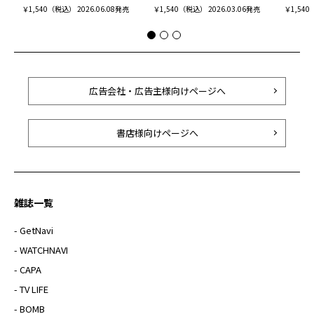
￥1,540（税込） 2026.06.08発売
￥1,540（税込） 2026.03.06発売
￥1,540
広告会社・広告主様向けページへ
書店様向けページへ
雑誌一覧
- GetNavi
- WATCHNAVI
- CAPA
- TV LIFE
- BOMB