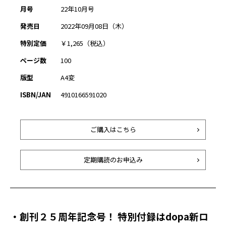
月号
22年10月号
発売日
2022年09月08日（木）
特別定価
￥1,265（税込）
ページ数
100
版型
A4変
ISBN/JAN
4910166591020
ご購入はこちら
定期購読のお申込み
・創刊２５周年記念号！ 特別付録はdopa新ロ