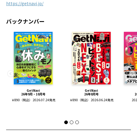
https://getnavi.jp/
バックナンバー
GetNavi
GetNavi
26年9月・10月号
26年8月号
2
￥890（税込） 2026.07.24発売
￥890（税込） 2026.06.24発売
20