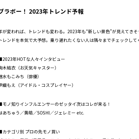
ブラボー！ 2023年トレンド予報
年が変われば、トレンドも変わる。2023年も“新しい景色”が見えてき
トレンドを本気で大予想。乗り遅れたくない人は隅々までチェックして
■2023年HOTな人々インタビュー
駒木結衣（お天気キャスター）
速水もこみち（俳優）
伊織もえ（アイドル・コスプレイヤー）
■モノ知りインフルエンサーのゼッタイ次はコレが来る！
はあちゅう／黄皓／SOSHI／ジェレミー etc.
■カテゴリ別 プロの先モノ買い