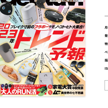
月
発
特
ペ
版
I