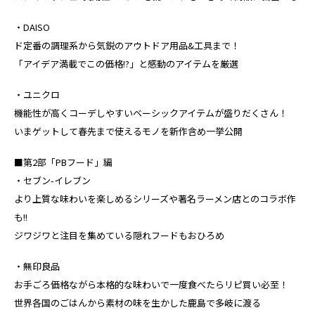
・DAISO
ド定番の調理系から気鋭のアウトドア用品&工具まで！
「アイデア満載でこの価格!?」と感動のアイテムを厳選
・ユニクロ
機能性が高くコーデしやすいベーシックアイテムが盛りだくさん！
いまゲットして春先まで使えるモノを新作含め一挙公開
■第2部「PBフード」編
・セブン-イレブン
より上質な味わいを楽しめるシリーズや著名ラーメン店とのコラボ作
も!!
ジワジワと注目を集めている隠れフードもおひろめ
・無印良品
お手ごろ価格ながら本格的な味わいで一度食べたらリピ買い必至！
世界各国のごはんから素材の味を生かした鹿島で多岐に渡る