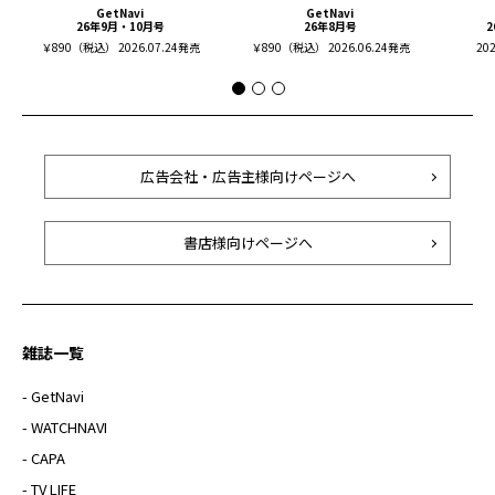
GetNavi
GetNavi
26年9月・10月号
26年8月号
2
￥890（税込） 2026.07.24発売
￥890（税込） 2026.06.24発売
20
広告会社・広告主様向けページへ
書店様向けページへ
雑誌一覧
- GetNavi
- WATCHNAVI
- CAPA
- TV LIFE