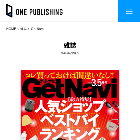
HOME
雑誌
GetNavi
雑誌
MAGAZINES