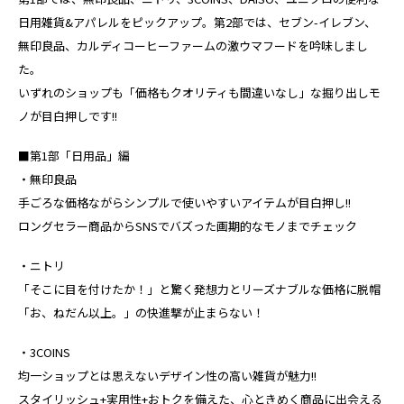
日用雑貨&アパレルをピックアップ。第2部では、セブン-イレブン、
無印良品、カルディコーヒーファームの激ウマフードを吟味しまし
た。
いずれのショップも「価格もクオリティも間違いなし」な掘り出しモ
ノが目白押しです!!
■第1部「日用品」編
・無印良品
手ごろな価格ながらシンプルで使いやすいアイテムが目白押し!!
ロングセラー商品からSNSでバズった画期的なモノまでチェック
・ニトリ
「そこに目を付けたか！」と驚く発想力とリーズナブルな価格に脱帽
「お、ねだん以上。」の快進撃が止まらない！
・3COINS
均一ショップとは思えないデザイン性の高い雑貨が魅力!!
スタイリッシュ+実用性+おトクを備えた、心ときめく商品に出会える