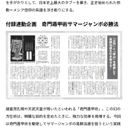
を手がかりとして、日本史上最大のタブーを暴き、正史秘められた弥
勒＝メシア信仰の系譜を浮き彫りにする。
付録連動企画 奇門遁甲術サマージャンボ必勝法
諸葛亮孔明や天武天皇が用いたといわれる「奇門遁甲術」。この幻の
方位術は、明確な目的を定めたときに、強力な効果を発揮する。今回
は奇門遁甲術を駆使してサマージャンボの高額当選を狙うという実践