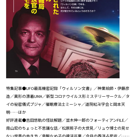
特集記事●UFO最高機密記録「ウィルソン文書」／神業絵師・伊藤彦
造／異形の漂着UMA／新型コロナウイルス形ミステリーサークル／タ
イの秘密儀式プジャ／催眠療法士ミーシャ／道院紅卍字会と岡本天
明……ほか
好評連載●吉田悠軌の怪談解題／並木伸一郎のフォーティアンFILE／
南山宏のちょっと不思議な話／松原照子の大世見／リュウ博士の見せ
ない世界の歩き方／辛酸なめ子の魂活巡業／今月の西洋占星術／……