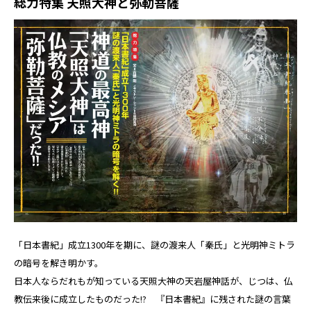
総力特集 天照大神と弥勒菩薩
「日本書紀」成立1300年を期に、謎の渡来人「秦氏」と光明神ミトラ
の暗号を解き明かす。
日本人ならだれもが知っている天照大神の天岩屋神話が、じつは、仏
教伝来後に成立したものだった!? 『日本書紀』に残された謎の言葉