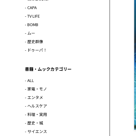
- CAPA
- TV LIFE
- BOMB
- ムー
- 歴史群像
- ドゥーパ！
書籍・ムックカテゴリー
- ALL
- 家電・モノ
- エンタメ
- ヘルスケア
- 料理・実用
- 歴史・城
- サイエンス