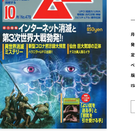
月
発
定
ペ
版
I