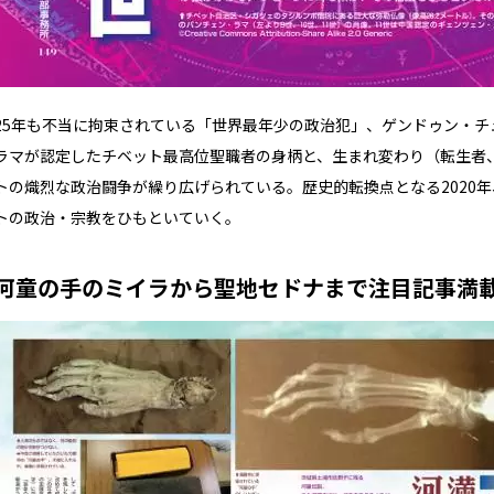
25年も不当に拘束されている「世界最年少の政治犯」、ゲンドゥン・チ
ラマが認定したチベット最高位聖職者の身柄と、生まれ変わり（転生者
トの熾烈な政治闘争が繰り広げられている。歴史的転換点となる2020
トの政治・宗教をひもといていく。
河童の手のミイラから聖地セドナまで注目記事満