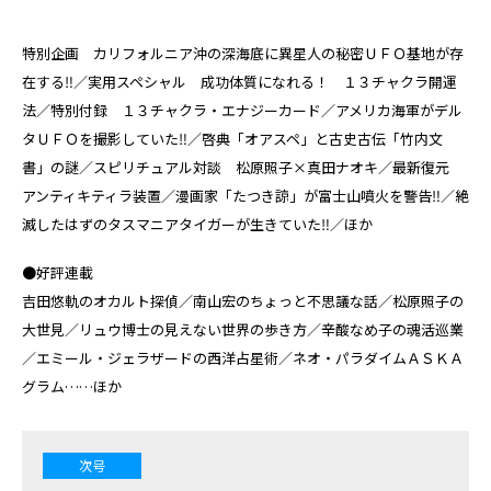
特別企画 カリフォルニア沖の深海底に異星人の秘密ＵＦＯ基地が存
在する‼／実用スペシャル 成功体質になれる！ １３チャクラ開運
法／特別付録 １３チャクラ・エナジーカード／アメリカ海軍がデル
タＵＦＯを撮影していた‼／啓典「オアスペ」と古史古伝「竹内文
書」の謎／スピリチュアル対談 松原照子×真田ナオキ／最新復元
アンティキティラ装置／漫画家「たつき諒」が富士山噴火を警告‼／絶
滅したはずのタスマニアタイガーが生きていた‼／ほか
●好評連載
吉田悠軌のオカルト探偵／南山宏のちょっと不思議な話／松原照子の
大世見／リュウ博士の見えない世界の歩き方／辛酸なめ子の魂活巡業
／エミール・ジェラザードの西洋占星術／ネオ・パラダイムＡＳＫＡ
グラム……ほか
次号