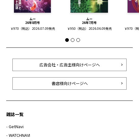
ムー
ムー
26年8月号
26年7月号
￥970（税込） 2026.07.09発売
￥950（税込） 2026.06.09発売
￥970（税込
広告会社・広告主様向けページへ
書店様向けページへ
雑誌一覧
- GetNavi
- WATCHNAVI