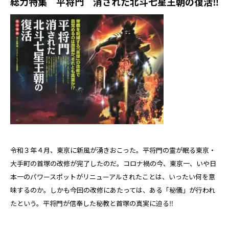
総力特集 平将門 消された北斗七星王朝の復活‼
令和３年４月、東京に新風が湧きおこった。平将門の霊が眠る東京・
大手町の首塚の改修が完了したのだ。コロナ禍の今、東京一、いや日
本一のパワースポットがリニューアルされたことは、いったい何を意
味するのか。しかも今回の改修にあたっては、ある「秘儀」が行われ
たという。平将門が信奉した秘教と首塚の真実に迫る‼