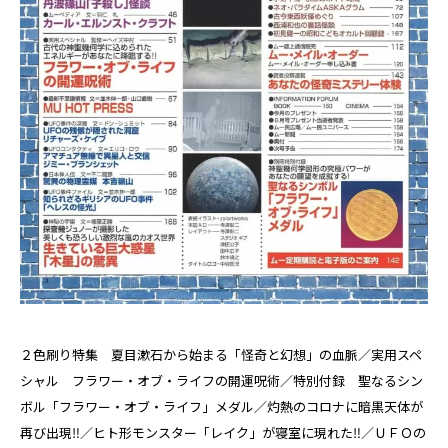
２色刷り特集 夏目漱石から始まる「怪奇と幻想」の血脈／実用スペ
シャル フラワー・オブ・ライフの開運呪術／特別付録 聖なるシン
ボル「フラワー・オブ・ライフ」メダル／灼熱のコロナに暗黒天体が
再び出現‼／ヒト形モンスター「レイク」が寝室に現れた‼／ＵＦＯの