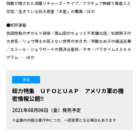
残骸が隠された洞窟リチャーズ・ケイブ／アマチュア無線で異星人と
交信／生きている巨大惑星「木星」の驚異／ほか
●好評連載
吉田悠軌のオカルト探偵／南山宏のちょっと不思議な話／松原照子の
大世見／リュウ博士の見えない世界の歩き方／辛酸なめ子の魂活巡業
／エミール・ジェラザードの西洋占星術／ネオ・パラダイムＡＳＫＡ
グラム……ほか
次号
総力特集 ＵＦＯとＵＡＰ アメリカ軍の機
密情報公開‼
2021年08月06日（金）発売予定
※企画の内容は進行中につき、一部変更となる場合もあります