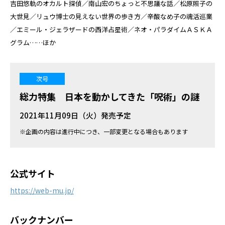
吉田悠軌のオカルト探偵／南山宏のちょっと不思議な話／松原照子の
大世見／リュウ博士の見えない世界の歩き方／辛酸なめ子の魂活巡業
／エミール・ジェラザードの西洋占星術／ネオ・パラダイムＡＳＫＡ
グラム……ほか
次号
総力特集 日本を動かしてきた「呪術」の謎
2021年11月09日（火）発売予定
※企画の内容は進行中につき、一部変更となる場合もあります
公式サイト
https://web-mu.jp/
バックナンバー