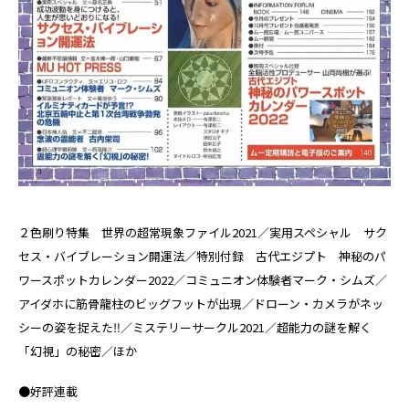
２色刷り特集 世界の超常現象ファイル2021／実用スペシャル サク
セス・バイブレーション開運法／特別付録 古代エジプト 神秘のパ
ワースポットカレンダー2022／コミュニオン体験者マーク・シムズ／
アイダホに筋骨龍柱のビッグフットが出現／ドローン・カメラがネッ
シーの姿を捉えた‼／ミステリーサークル2021／超能力の謎を解く
「幻視」の秘密／ほか
●好評連載