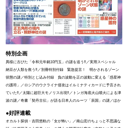
特別企画
異様に古びた「令和元年銘10円玉」の謎を追う‼／実用スペシャル
納豆が人類を救う‼／別冊特別付録 緊急提言！ 明かされるゾーン
状態の謎／特別とじ込み付録 負の波動を正の波動に変える「惑星神
の護符」／ロシアのウクライナ侵攻はイルミナティカードに予言され
ていた‼／太陽に超巨大モノリス出現‼／トンガ海底火山噴火による津
波の謎／奇書「契丹古伝」が語る日本人のルーツ「辰国」の謎／ほか
●好評連載
オカルト探偵・吉田悠軌の「女が怖い」／南山宏のちょっと不思議な