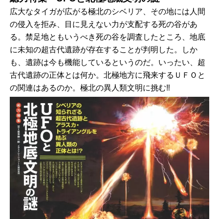
広大なタイガが広がる極北のシベリア、その地には人間
の侵入を拒み、目に見えない力が支配する死の谷があ
る。禁足地ともいうべき死の谷を調査したところ、地底
に未知の超古代遺跡が存在することが判明した。しか
も、遺跡は今も機能しているというのだ。いったい、超
古代遺跡の正体とは何か。北極地方に飛来するＵＦＯと
の関連はあるのか。極北の異人類文明に挑む‼