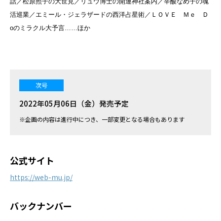
話／松原照子の大世見／リュウ博士の開運神社案内／辛酸なめ子の魂
活巡業／エミール・ジェラザードの西洋占星術／ＬＯＶＥ Ｍｅ Ｄ
oのミラクル大予言……ほか
次号
2022年05月06日（金）発売予定
※企画の内容は進行中につき、一部変更となる場合もあります
公式サイト
https://web-mu.jp/
バックナンバー