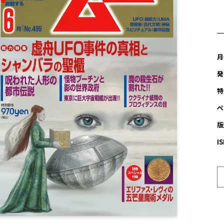
月
発
特
ペ
版
I