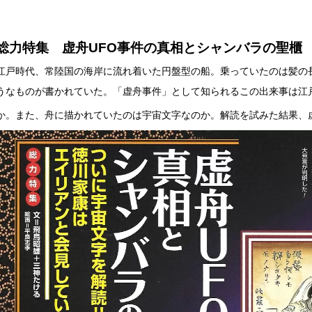
総力特集 虚舟UFO事件の真相とシャンバラの聖櫃
江戸時代、常陸国の海岸に流れ着いた円盤型の船。乗っていたのは髪の
うなものが書かれていた。「虚舟事件」として知られるこの出来事は江
か。また、舟に描かれていたのは宇宙文字なのか。解読を試みた結果、