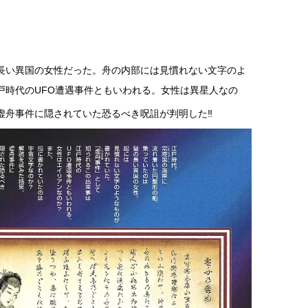
長い異国の女性だった。舟の内部には見慣れない文字のよ
戸時代のUFO遭遇事件ともいわれる。女性は異星人なの
虚舟事件に隠されていた恐るべき呪詛が判明した‼