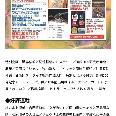
特別企画 臓器移植と記憶転移のミステリー／国際UFO研究所開設１
周年／実用スペシャル 秋山眞人 サイキック開運手相術／別冊特別
付録 占術師き りんの呪術作法入門／特別とじ込み付録 創刊500
号記念ムー・シール第3弾／サル痘出現はイルミナティ・カードに予
言されていた‼／徹底検証‼ ヒトラー＝ユダヤ人説を追う‼ ほか
●好評連載
オカルト探偵・吉田悠軌の「女が怖い」／南山宏のちょっと不思議な
話／松原照子の大世見／リュウ博士の開運神社案内／辛酸なめ子の魂