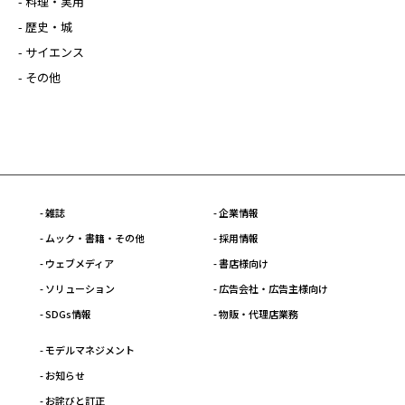
- 料理・実用
- 歴史・城
- サイエンス
- その他
- 雑誌
- 企業情報
- ムック・書籍・その他
- 採用情報
- ウェブメディア
- 書店様向け
- ソリューション
- 広告会社・広告主様向け
- SDGs情報
- 物販・代理店業務
- モデルマネジメント
- お知らせ
- お詫びと訂正