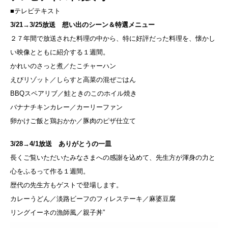
■テレビテキスト
3/21→3/25放送 想い出のシーン＆特選メニュー
２７年間で放送された料理の中から、特に好評だった料理を、懐かし
い映像とともに紹介する１週間。
かれいのさっと煮／たこチャーハン
えびリゾット／しらすと高菜の混ぜごはん
BBQスペアリブ／鮭ときのこのホイル焼き
バナナチキンカレー／カーリーファン
卵かけご飯と鶏おかか／豚肉のピザ仕立て
3/28→4/1放送 ありがとうの一皿
長くご覧いただいたみなさまへの感謝を込めて、先生方が渾身の力と
心をふるって作る１週間。
歴代の先生方もゲストで登場します。
カレーうどん／淡路ビーフのフィレステーキ／麻婆豆腐
リングイーネの漁師風／親子丼”