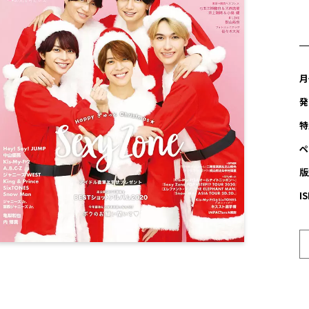
月
発
特
ペ
版
I