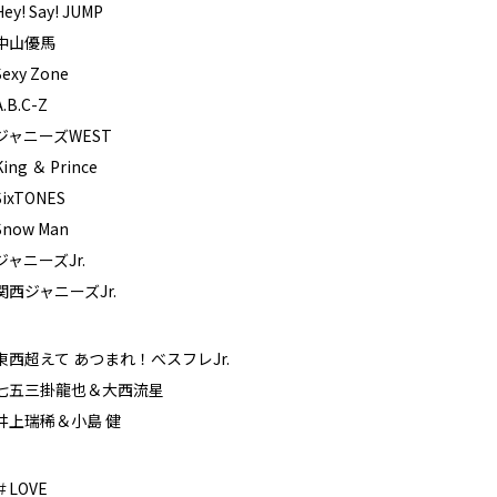
Hey! Say! JUMP
中山優馬
Sexy Zone
A.B.C-Z
ジャニーズWEST
King ＆ Prince
SixTONES
Snow Man
ジャニーズJr.
関西ジャニーズJr.
東西超えて あつまれ！べスフレJr.
七五三掛龍也＆大西流星
井上瑞稀＆小島 健
＃LOVE