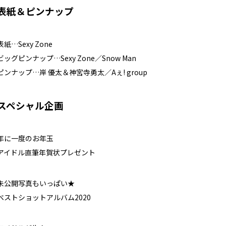
表紙＆ピンナップ
表紙…Sexy Zone
ビッグピンナップ…Sexy Zone／Snow Man
ピンナップ…岸 優太＆神宮寺勇太／Aぇ! group
スペシャル企画
年に一度のお年玉
アイドル直筆年賀状プレゼント
未公開写真もいっぱい★
ベストショットアルバム2020