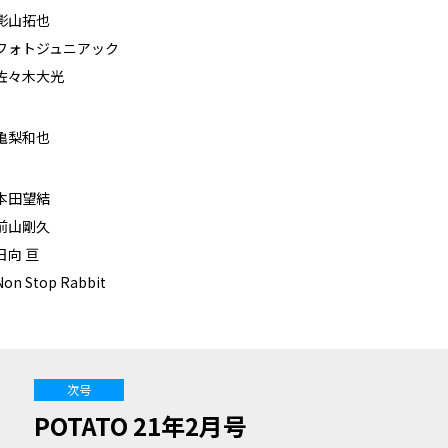
影山拓也
フォトジュニアック
佐々木大光
亀梨和也
本田望結
前山剛久
日向 亘
Non Stop Rabbit
次号
POTATO 21年2月号