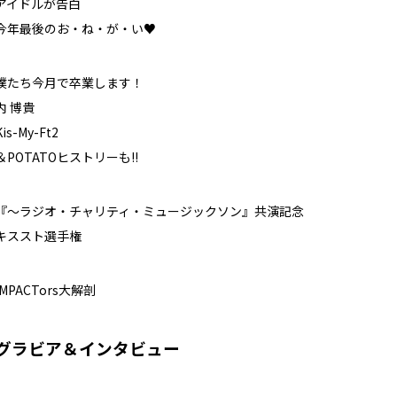
アイドルが告白
今年最後のお・ね・が・い♥
僕たち今月で卒業します！
内 博貴
Kis-My-Ft2
＆POTATOヒストリーも!!
『～ラジオ・チャリティ・ミュージックソン』共演記念
キススト選手権
IMPACTors大解剖
グラビア＆インタビュー