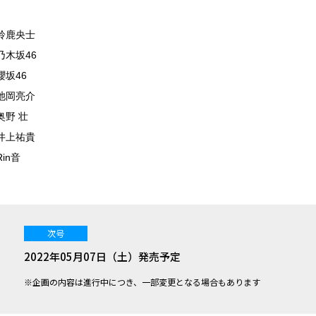
鈴鹿央士
乃木坂46
櫻坂46
池岡亮介
奥野 壮
井上祐貴
Rin音
次号
2022年05月07日（土）発売予定
※企画の内容は進行中につき、一部変更となる場合もあります