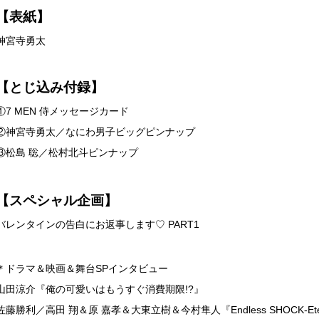
【表紙】
神宮寺勇太
【とじ込み付録】
①7 MEN 侍メッセージカード
②神宮寺勇太／なにわ男子ビッグピンナップ
③松島 聡／松村北斗ピンナップ
【スペシャル企画】
バレンタインの告白にお返事します♡ PART1
＊ドラマ＆映画＆舞台SPインタビュー
山田涼介『俺の可愛いはもうすぐ消費期限!?』
佐藤勝利／高田 翔＆原 嘉孝＆大東立樹＆今村隼人『Endless SHOCK-Eter