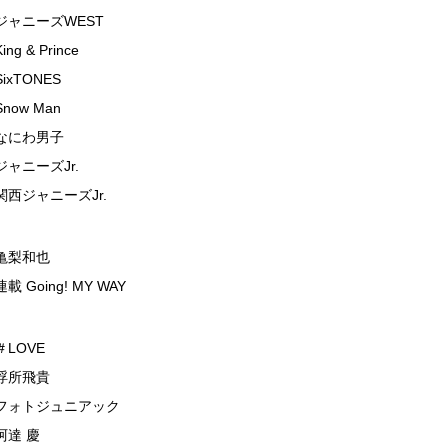
ジャニーズWEST
King & Prince
SixTONES
Snow Man
なにわ男子
ジャニーズJr.
関西ジャニーズJr.
亀梨和也
連載 Going! MY WAY
＃LOVE
浮所飛貴
フォトジュニアック
阿達 慶