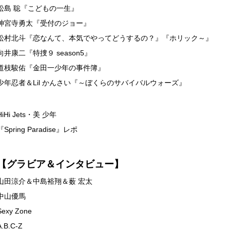
松島 聡『こどもの一生』
神宮寺勇太『受付のジョー』
松村北斗『恋なんて、本気でやってどうするの？』『ホリック～』
向井康二『特捜９ season5』
道枝駿佑『金田一少年の事件簿』
少年忍者＆Lil かんさい『～ぼくらのサバイバルウォーズ』
HiHi Jets・美 少年
『Spring Paradise』レポ
【グラビア＆インタビュー】
山田涼介＆中島裕翔＆薮 宏太
中山優馬
Sexy Zone
A.B.C-Z