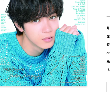
月
発
特
ペ
版
I