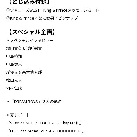
【とじ込み付録】
①ジャニーズWEST／King & Princeメッセージカード
②King & Prince／なにわ男子ピンナップ
【スペシャル企画】
＊スペシャルインタビュー
増田貴久＆浮所飛貴
中島裕翔
中島健人
岸優太＆森本慎太郎
松田元太
羽村仁成
＊『DREAM BOYS』２人の軌跡
＊夏レポート
『SEXY ZONE LIVE TOUR 2023 ChapterⅡ』
『HiHi Jets Arena Tour 2023 BOOOOOST!!』