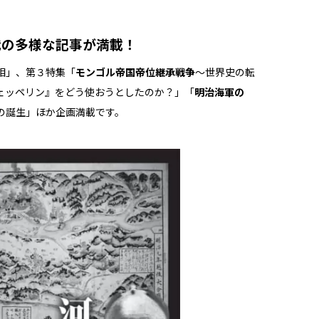
代の多様な記事が満載！
相」、第３特集「
モンゴル帝国帝位継承戦争
～世界史の転
ェッペリン』をどう使おうとしたのか？」「
明治海軍の
の誕生」ほか企画満載です。