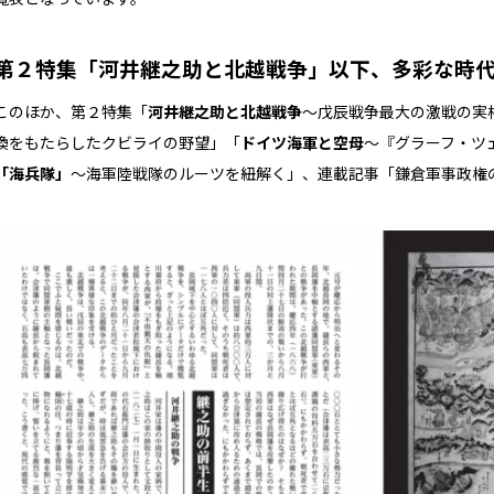
第２特集「河井継之助と北越戦争」以下、多彩な時
このほか、第２特集「
河井継之助と北越戦争
～戊辰戦争最大の激戦の実
換をもたらしたクビライの野望」「
ドイツ海軍と空母
～『グラーフ・ツ
「海兵隊」
～海軍陸戦隊のルーツを紐解く」、連載記事「鎌倉軍事政権