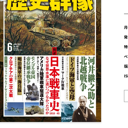
月
発
特
ペ
版
I