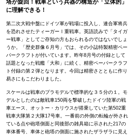
塔が旋回！戦車という兵器の構造が「立体的」
に理解できる！
第二次大戦中盤にドイツ軍が戦場に投入し、連合軍将兵
を恐れさせたティーガーⅠ重戦車。英語読みで「タイガ
ー戦車」としてご存知の方もおられるのではないでしょ
うか。「歴史群像６月号」では、その小誌特製精密ペー
パークラフトが付いています。昨年8月号の付録として
話題となった戦艦「大和」に続く、精密ペーパークラフ
ト付録の第２弾となります。今回は精密さとともに作り
易さにもこだわりました。
スケールは戦車のプラモデルで標準的な３５分の１。モ
デルとしたのは敵戦車150両を撃破したドイツ陸軍の戦
車エース、オットー・カリウスが搭乗していた第502重
戦車大隊第２大隊17号車。一番前の外側の転輪が外され
ている点や砲塔側面と同後部の雑具箱に示された217の
車体番号、車体と砲塔の側面に施されたザラザラに見え