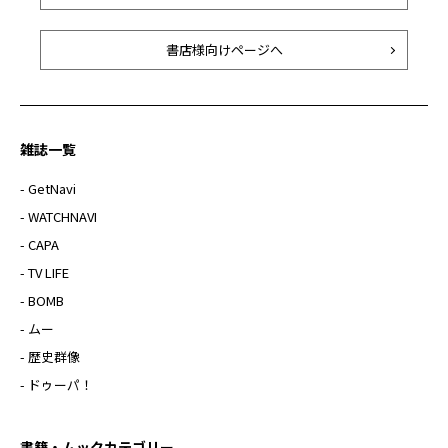
書店様向けページへ
雑誌一覧
- GetNavi
- WATCHNAVI
- CAPA
- TV LIFE
- BOMB
- ムー
- 歴史群像
- ドゥーパ！
書籍・ムックカテゴリー