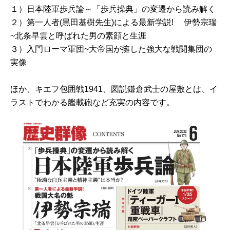
１）日本陸軍歩兵論～「歩兵操典」の変遷から読み解く
２）第一人者(黒田基樹先生)による最新学説! 伊勢宗瑞
~北条早雲と呼ばれた男の素顔と生涯
３）入門ローマ軍団~大帝国が擁した強大な戦闘集団の
実像
ほか、キエフ包囲戦1941、図説鎌倉武士の屋敷とは、イ
ラストでわかる艦載砲など充実の内容です。