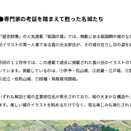
●専門家の考証を踏まえて甦った名城たち
「歴史群像」の人気連載「戦国の城」では、無数にある戦国期の城のな
元イラストの第一人者である香川元太郎氏が、その城の在りし日の姿を
今回の１２月号では、この連載で過去に掲載された香川氏のイラストの
いています。掲載しているのは、①伊予・松山城、②武蔵・江戸城、③
⑥近江・佐和山城、⑦因幡・鳥取城攻囲戦。
いずれも解説と城の主要部位名が表示されており、城の大まかな構造や
ます。美しい城のイラストを眺めるだけでなく、知る楽しみも満たされ