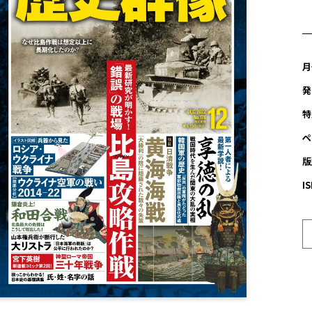
月
発
特
ペ
版
I