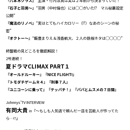
『六本木クラス』
“主演・竹内涼真は実は２年前から決まっていた！”
『石子と羽男～』
“羽男（中村倫也）には◯◯がいた!? マル秘裏設定
公開”
『魔法のリノベ』
“実はとてもハイカロリー（!?）なあのシーンの秘
密”
『オクトー～』
“飯豊まりえ＆浅香航大、２人の鉄板ネタは◯◯◯◯”
終盤戦の見どころを徹底解説！
2号連続！
夏ドラマCLIMAX PART１
『オールドルーキー』『NICE FLIGHT!』
『トモダチゲームＲ４』『刑事７人』
『ユニコーンに乗って』『テッパチ！』『パパとムスメの７日間』
Johnnys’TV INTERVIEW
有岡大貴
in『～もしも人気店で頼んだ一皿を芸能人が作ってた
ら…!?』