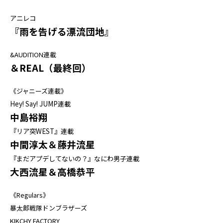
アニレコ
『雨を告げる漂流団地』
&AUDITION連載
＆REAL（最終回）
《ジャニーズ連載》
Hey! Say! JUMP連載
中島裕翔
『リア突WEST』連載
中間淳太＆藤井流星
『まだアプデしてないの？』なにわ男子連載
大西流星＆高橋恭平
《Regulars》
暴太郎戦隊ドンブラザーズ
KIKCHY FACTORY