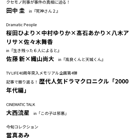
クセモノ刑事が事件の真相に迫る！
田中 圭
in『死神さん２』
Dramatic People
桜田ひより×中村ゆりか×髙石あかり×八木ア
リサ×佐々木舞香
in『生き残った６人によると』
佐藤 新×織山尚大
in『高良くんと天城くん』
TV LIFE40周年突入メモリアル企画第4弾
歴代人気ドラマクロニクル「2000
記事で振り返る！
年代編」
CINEMATIC TALK
大西流星
in「この子は邪悪」
今旬コレクション
當真あみ