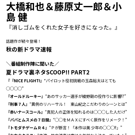
大橋和也＆藤原丈一郎＆小
島 健
『消しゴムをくれた女子を好きになった。』
話題作が続々登場！
秋の新ドラマ速報
＼番組制作陣に聞いた／
夏ドラマ裏ネタSCOOP!! PART2
『『NICE FLIGHT!』
“パイロット役初挑戦の玉森裕太はとても
◯◯◯◯”
『オールドルーキー』
“あのサッカー選手が綾野剛の役作りに影響!?”
『刑事７人』
“異例のリハーサル！ 東山紀之こだわりのシーンとは”
『赤いナースコール』
“真犯人の正体を知れるのは◯◯◯した人だけ”
『パパとムスメの７日間』
“◯◯をＭＡＸにすべく原作をリメーク！”
『トモダチゲームＲ４』
“Ｐが断言！「本作は美 少年の◯◯◯!!」”