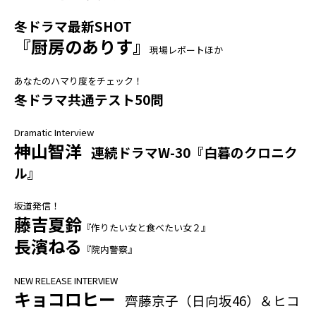
冬ドラマ最新SHOT
『厨房のありす』
現場レポートほか
あなたのハマり度をチェック！
冬ドラマ共通テスト50問
Dramatic Interview
神山智洋
連続ドラマW-30『白暮のクロニク
ル』
坂道発信！
藤吉夏鈴
『作りたい女と食べたい女２』
長濱ねる
『院内警察』
NEW RELEASE INTERVIEW
キョコロヒー
齊藤京子（日向坂46）＆ヒコ