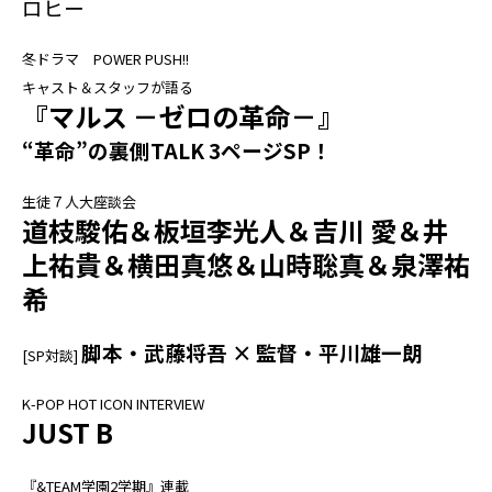
ロヒー
冬ドラマ POWER PUSH!!
キャスト＆スタッフが語る
『マルス －ゼロの革命－』
“革命”の裏側TALK 3ページSP！
生徒７人大座談会
道枝駿佑＆板垣李光人＆吉川 愛＆井
上祐貴＆横田真悠＆山時聡真＆泉澤祐
希
脚本・武藤将吾
×
監督・平川雄一朗
[SP対談]
K-POP HOT ICON INTERVIEW
JUST B
『&TEAM学園2学期』連載