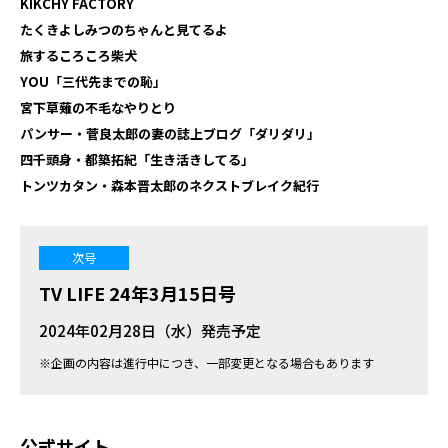
KIKCHY FACTORY
たくきよしみつのちゃんと見てるよ
旅するころころ柴犬
YOU「三代先までの恥」
宮下草薙の不毛なやりとり
パンサー・菅良太郎の妻の誌上ブログ「ダリダリ」
四千頭身・都築拓紀「生き活きしてる」
トンツカタン・森本晋太郎のネクストブレイク紀行
次号
TV LIFE 24年3月15日号
2024年02月28日（水）発売予定
※企画の内容は進行中につき、一部変更となる場合もあります
公式サイト