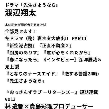
ドラマ『先生さようなら』
渡辺翔太
本誌記者が関係者を徹底取材
全部見せます！
冬ドラマ（秘）裏ネタ大放出!!
PART1
『新空港占拠』『正直不動産２』
『厨房のありす』『君が心をくれたから』
『春になったら』《インタビュー》深澤辰哉＆
見上 愛
『となりのナースエイド』『恋する警護24時』
『先生さようなら』
『おっさんずラブ －リターンズ－』短期連載
vol.3
林 遣都×貴島彩理プロデューサー