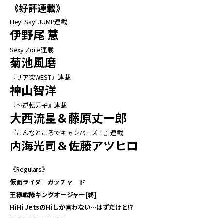
《好評連載》
Hey! Say! JUMP連載
伊野尾 慧
Sexy Zone連載
菊池風磨
『リア突WEST.』連載
神山智洋
『～逆転男子』連載
大西流星＆藤原丈一郎
『こんなところでキャンパーズ！』連載
内海光司＆佐藤アツヒロ
《Regulars》
仮面ライダーガッチャード
王様戦隊キングオージャー[終]
HiHi JetsのHiしか言わない…はずだけど!?