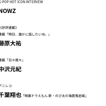
K-POP HOT ICON INTERVEW
NOWZ
《好評連載》
連載「明日、誰かに話したいゆ。」
藤原大祐
連載「日々燦々」
中沢元紀
アニレコ
千葉翔也
「映画ドラえもん 新・のび太の海底鬼岩城」