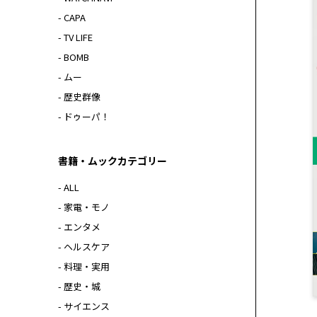
- CAPA
- TV LIFE
- BOMB
- ムー
- 歴史群像
- ドゥーパ！
書籍・ムックカテゴリー
- ALL
- 家電・モノ
- エンタメ
- ヘルスケア
- 料理・実用
- 歴史・城
- サイエンス