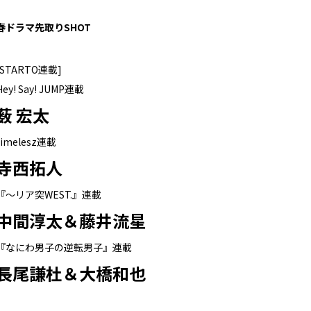
春ドラマ先取りSHOT
[STARTO連載]
Hey! Say! JUMP連載
薮 宏太
timelesz連載
寺西拓人
『～リア突WEST.』連載
中間淳太＆藤井流星
『なにわ男子の逆転男子』連載
長尾謙杜＆大橋和也