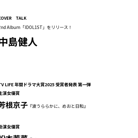
COVER TALK
2nd Album「IDOL1ST」をリリース！
中島健人
TV LIFE 年間ドラマ大賞2025 受賞者発表 第一弾
主演女優賞
芳根京子
『波うららかに、めおと日和』
助演女優賞