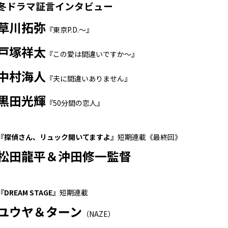
冬ドラマ証言インタビュー
草川拓弥
『東京P.D.～』
戸塚祥太
『この愛は間違いですか～』
中村海人
『夫に間違いありません』
黒田光輝
『50分間の恋人』
『探偵さん、リュック開いてますよ』
短期連載《最終回》
松田龍平＆沖田修一監督
『DREAM STAGE』
短期連載
ユウヤ＆ターン
（NAZE）