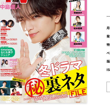
月
発
特
ペ
版
I