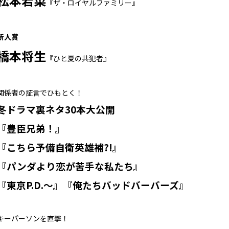
松本若菜
『ザ・ロイヤルファミリー』
新人賞
橋本将生
『ひと夏の共犯者』
関係者の証言でひもとく！
冬ドラマ裏ネタ30本大公開
『豊臣兄弟！』
『こちら予備自衛英雄補?!』
『パンダより恋が苦手な私たち』
『東京P.D.～』『俺たちバッドバーバーズ』
キーパーソンを直撃！