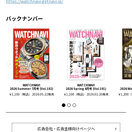
https://watchnavi.getnavi.jp/
バックナンバー
WATCHNAVI
WATCHNAVI
2026 Summer 7月号 (Vol.102)
2026 Spring 4月号 (Vol.101)
2026 Wi
￥1,100（税込） 2026.05.22発売
￥1,100（税込） 2026.02.20発売
￥1,200（
広告会社・広告主様向けページへ