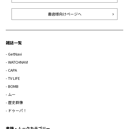
書店様向けページへ
雑誌一覧
- GetNavi
- WATCHNAVI
- CAPA
- TV LIFE
- BOMB
- ムー
- 歴史群像
- ドゥーパ！
書籍・ムックカテゴリー