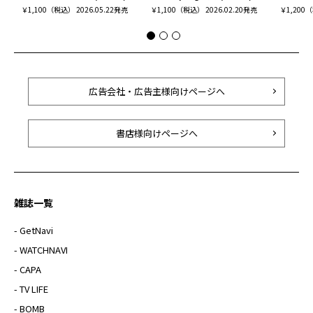
￥1,100（税込） 2026.05.22発売
￥1,100（税込） 2026.02.20発売
￥1,200（
広告会社・広告主様向けページへ
書店様向けページへ
雑誌一覧
- GetNavi
- WATCHNAVI
- CAPA
- TV LIFE
- BOMB