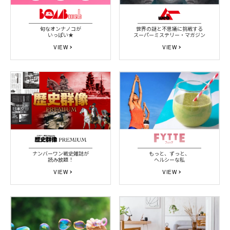
旬なオンナノコが
世界の謎と不思議に挑戦する
いっぱい★
スーパーミステリー・マガジン
VIEW
VIEW
ナンバーワン戦史雑誌が
もっと、ずっと、
読み放題！
ヘルシーな私
VIEW
VIEW