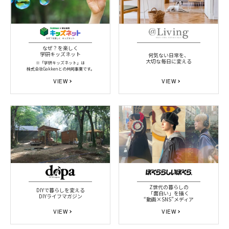
なぜ？を楽しく
学研キッズネット
何気ない日常を、
大切な毎日に変える
※「学研キッズネット」は
株式会社Gakkenとの共同事業です。
VIEW
VIEW
Z世代の暮らしの
DIYで暮らしを変える
「面白い」を描く
DIYライフマガジン
“動画×SNS”メディア
VIEW
VIEW