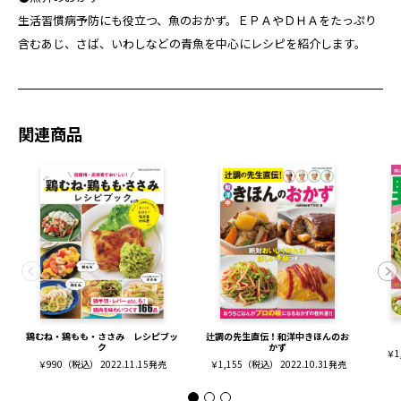
生活習慣病予防にも役立つ、魚のおかず。ＥＰＡやＤＨＡをたっぷり
含むあじ、さば、いわしなどの青魚を中心にレシピを紹介します。
関連商品
鶏むね・鶏もも・ささみ レシピブッ
辻調の先生直伝！和洋中きほんのお
ク
かず
￥1
￥990（税込） 2022.11.15発売
￥1,155（税込） 2022.10.31発売