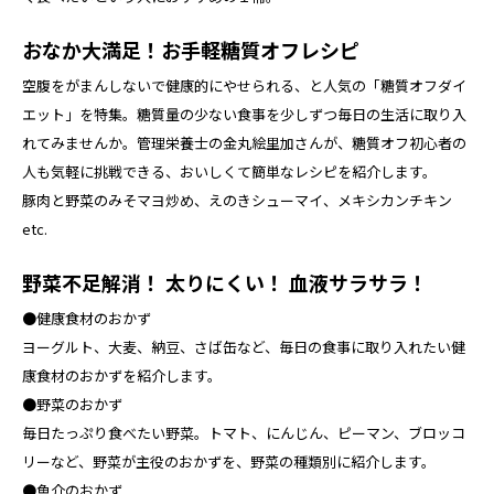
おなか大満足！お手軽糖質オフレシピ
空腹をがまんしないで健康的にやせられる、と人気の「糖質オフダイ
エット」を特集。糖質量の少ない食事を少しずつ毎日の生活に取り入
れてみませんか。管理栄養士の金丸絵里加さんが、糖質オフ初心者の
人も気軽に挑戦できる、おいしくて簡単なレシピを紹介します。
豚肉と野菜のみそマヨ炒め、えのきシューマイ、メキシカンチキン
etc.
野菜不足解消！ 太りにくい！ 血液サラサラ！
●健康食材のおかず
ヨーグルト、大麦、納豆、さば缶など、毎日の食事に取り入れたい健
康食材のおかずを紹介します。
●野菜のおかず
毎日たっぷり食べたい野菜。トマト、にんじん、ピーマン、ブロッコ
リーなど、野菜が主役のおかずを、野菜の種類別に紹介します。
●魚介のおかず