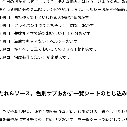
「今日のおかずは何にしよう？」そんな悩みとはもう、さようなら。献
役立つ６週間分の２品献立レシピを紹介します。ヘルシーおかずや節約
１週目 また作って！といわれる大好評定番おかず
２週目 フライパン１つでごちそう！手間なしおかず
３週目 失敗知らずで絶対おいしい！ １０分おかず
４週目 満腹でも太らない！ヘルシーおかず
５週目 キャベツ１玉でおいしくのりきる！節約おかず
６週目 何度も作りたい！ 新定番おかず
たれ＆ソース、色別サブおかず一覧シートのとじ込
サラダや蒸し野菜、ゆでた肉や魚介などにかけるだけの、役立つ「たれ
卓を華やかにする野菜の「色別サブおかず」を一覧シートで紹介してい