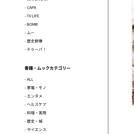
- CAPA
- TV LIFE
- BOMB
- ムー
- 歴史群像
- ドゥーパ！
書籍・ムックカテゴリー
- ALL
- 家電・モノ
- エンタメ
- ヘルスケア
- 料理・実用
- 歴史・城
- サイエンス