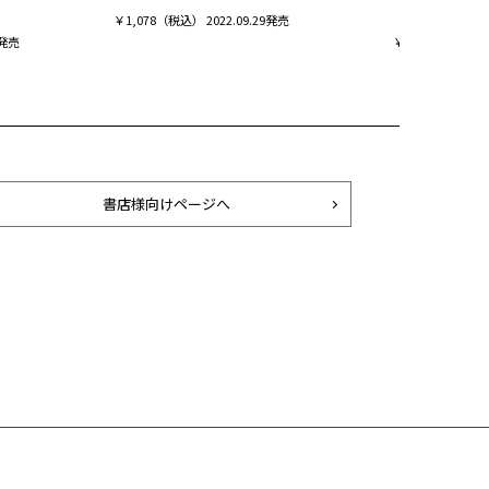
BEST
￥1,078（税込） 2022.09.29発売
1発売
￥1,078（税込） 2
書店様向けページへ