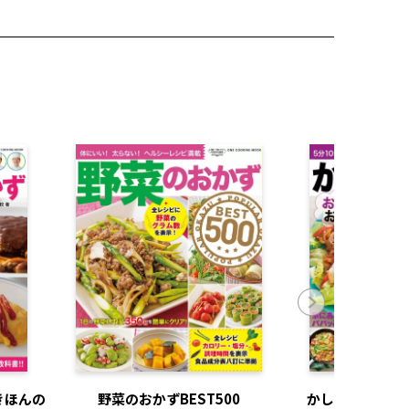
きほんの
野菜のおかずBEST500
かしこい時短！