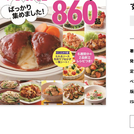
著
発
定
ペ
版
I