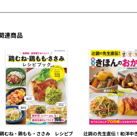
関連商品
鶏むね・鶏もも・ささみ レシピブ
辻調の先生直伝！和洋中