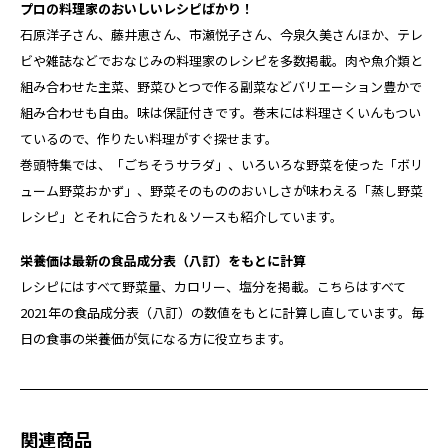
プロの料理家のおいしいレシピばかり！
石原洋子さん、藤井恵さん、市瀬悦子さん、今泉久美さんほか、テレ
ビや雑誌などでおなじみの料理家のレシピを多数掲載。肉や魚介類と
組み合わせた主菜、野菜ひとつで作る副菜などバリエーション豊かで
組み合わせも自由。味は保証付きです。巻末には料理さくいんもつい
ているので、作りたい料理がすぐ探せます。
巻頭特集では、「ごちそうサラダ」、いろいろな野菜を使った「ボリ
ューム野菜おかず」、野菜そのもののおいしさが味わえる「蒸し野菜
レシピ」とそれに合うたれ＆ソースも紹介しています。
栄養価は最新の食品成分表（八訂）をもとに計算
レシピにはすべて野菜量、カロリー、塩分を掲載。こちらはすべて
2021年の食品成分表（八訂）の数値をもとに計算し直しています。毎
日の食事の栄養価が気になる方に役立ちます。
関連商品