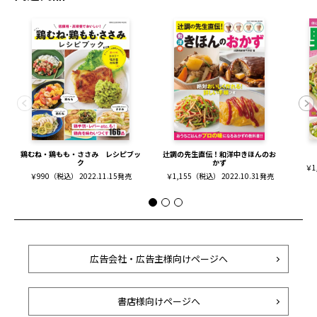
鶏むね・鶏もも・ささみ レシピブッ
辻調の先生直伝！和洋中きほんのお
ク
かず
￥1
￥990（税込） 2022.11.15発売
￥1,155（税込） 2022.10.31発売
広告会社・広告主様向けページへ
書店様向けページへ