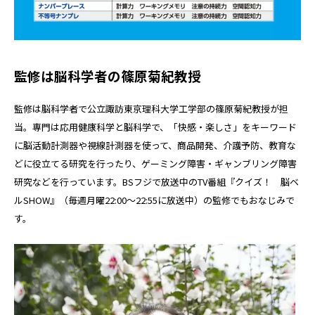
監修は脳科学者の篠原菊紀教授
監修は脳科学者で公立諏訪東京理科大学工学部の篠原菊紀教授が担
当。専門は応用健康科学と脳科学で、「快感・楽しさ」をキーワード
に脳活動計測器や視線計測器を使って、商品開発、介護予防、教育な
どに役立てる研究を行ったり、ゲーミング障害・ギャンブリング障害
研究などを行っています。BSフジで放送中のTV番組『クイズ！ 脳ベ
ルSHOW』（毎週月曜22:00～22:55に放送中）の監修でもおなじみで
す。