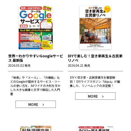
世界一わかりやすいGoogleサービ
DIYで楽しむ！空き家再生＆古民家
ス 最新版
リノベ
2026.05.02 発売
2026.04.21 発売
「検索」や「メール」、「AI機能」な
DIY×空き家・古民家再生を徹底解
どのGoogleが提供するサービス・ツー
剖！ DIYライフマガジン『dopa』が編
ルの使い方を、A4ワイドの大判を生か
集した、リノベムックの決定版！
した大きな画像と文字で解説した入門
書
MORE
MORE