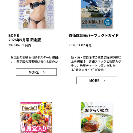
BOMB
自衛隊装備パーフェクトガイド
2026年5月号 限定版
2026.04.09 発売
2026.04.02 発売
限定版の表紙＆付録ポスターは豊田ル
陸・海・空自衛隊の主要装備200種以
ナ、限定版の裏表紙は佐々木ほのか
上を網羅！ 詳細スペックと戦闘力グ
ラフ、発展チャートで実力がわか
る“最強のガイド”が登場！
MORE
MORE