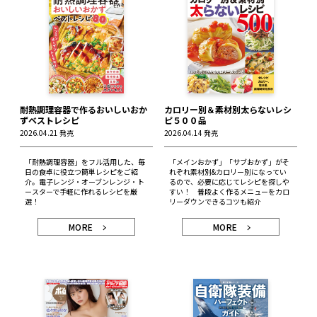
耐熱調理容器で作るおいしいおか
カロリー別＆素材別太らないレシ
ずベストレシピ
ピ５００品
2026.04.21 発売
2026.04.14 発売
「耐熱調理容器」をフル活用した、毎
「メインおかず」「サブおかず」がそ
日の食卓に役立つ簡単レシピをご紹
れぞれ素材別&カロリー別になってい
介。電子レンジ・オーブンレンジ・ト
るので、必要に応じてレシピを探しや
ースターで手軽に作れるレシピを厳
すい！ 普段よく作るメニューをカロ
選！
リーダウンできるコツも紹介
MORE
MORE