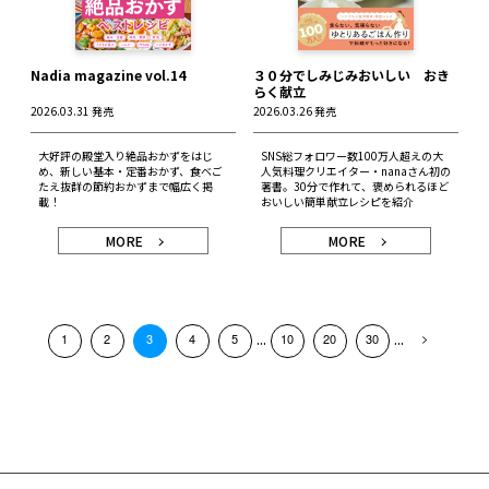
Nadia magazine vol.14
３０分でしみじみおいしい おき
らく献立
2026.03.31 発売
2026.03.26 発売
大好評の殿堂入り絶品おかずをはじ
SNS総フォロワー数100万人超えの大
め、新しい基本・定番おかず、食べご
人気料理クリエイター・nanaさん初の
たえ抜群の節約おかずまで幅広く掲
著書。30分で作れて、褒められるほど
載！
おいしい簡単献立レシピを紹介
MORE
MORE
...
...
1
2
3
4
5
10
20
30