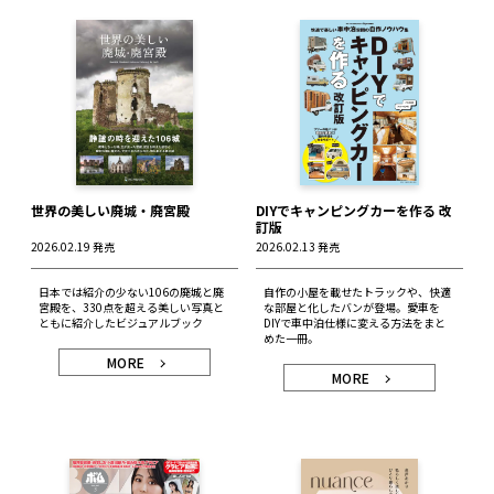
世界の美しい廃城・廃宮殿
DIYでキャンピングカーを作る 改
訂版
2026.02.19 発売
2026.02.13 発売
日本では紹介の少ない106の廃城と廃
自作の小屋を載せたトラックや、快適
宮殿を、330点を超える美しい写真と
な部屋と化したバンが登場。愛車を
ともに紹介したビジュアルブック
DIYで車中泊仕様に変える方法をまと
めた一冊。
MORE
MORE