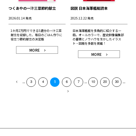
つくあやの一汁三菜節約献立
図説 日本海軍艦艇読本
2026.01.14 発売
2025.12.22 発売
1か月2万円でできる5週分の一汁三菜
日本海軍艦艇を多角的に紹介する一
献立を収録した、毎日のごはん作りに
冊。オールカラーで、歴史群像編集部
役立つ節約献立の決定版
の蓄積とノウハウを生かしたイラス
ト・図版を多数を掲載！
MORE
MORE
...
...
...
3
4
5
6
7
10
20
30