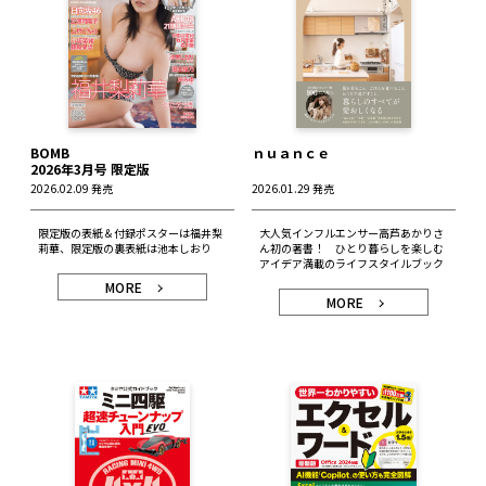
BOMB
ｎｕａｎｃｅ
2026年3月号 限定版
2026.02.09 発売
2026.01.29 発売
限定版の表紙＆付録ポスターは福井梨
大人気インフルエンサー高芦あかりさ
莉華、限定版の裏表紙は池本しおり
ん初の著書！ ひとり暮らしを楽しむ
アイデア満載のライフスタイルブック
MORE
MORE