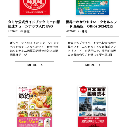
タミヤ公式ガイドブック ミニ四駆
世界一わかりやすいエクセル＆ワ
超速チューンナップ入門 EVO
ード 最新版 Office 2024対応
2026.01.28 発売
2026.01.26 発売
新シャーシとなる「MEシャーシ」のす
仕事でもプライベートでも役立つ表計
べてを余すことなく紹介！ 特別付録
算ソフト「エクセル」と文書作成ソフ
はタミヤミニ四駆公認競技会対応の簡
ト「ワード」の活用法を、実用的な表
易車検ゲージ
＆文書の作り方を通じて学べる1冊
MORE
MORE