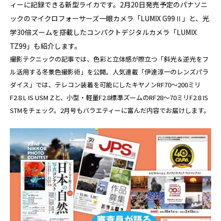
ィーに記録できる新型ライカです。2月20日発売予定のパナソニ
ックのマイクロフォーサーズ一眼カメラ「LUMIX G99Ⅱ」と、光
学30倍ズームを搭載したコンパクトデジタルカメラ「LUMIX
TZ99」も紹介します。
撮影テクニックの記事では、色彩と立体感が際立つ「斜光＆逆光をフ
ル活用する冬景色撮影術」を公開。人気連載「伊達淳一のレンズパラ
ダイス」では、テレコン装着を可能にしたキヤノンRF70～200ミリ
F2.8 L IS USM Zと、小型・軽量F2.8標準ズームのRF28～70ミリF2.8 IS
STMをチェック。2月号もバラエティーに富んだ内容でお届けします。