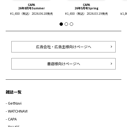
CAPA
CAPA
26年8月号Summer
26年5月号Spring
¥ 1,650（税込） 2026.06.18発売
¥ 1,650（税込） 2026.03.19発売
￥1,
広告会社・広告主様向けページへ
書店様向けページへ
雑誌一覧
- GetNavi
- WATCHNAVI
- CAPA
- TV LIFE