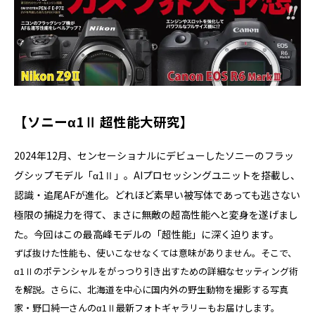
【ソニーα1Ⅱ 超性能大研究】
2024年12月、センセーショナルにデビューしたソニーのフラッ
グシップモデル「α1Ⅱ」。AIプロセッシングユニットを搭載し、
認識・追尾AFが進化。どれほど素早い被写体であっても逃さない
極限の捕捉力を得て、まさに無敵の超高性能へと変身を遂げまし
た。今回はこの最高峰モデルの「超性能」に深く迫ります。
ずば抜けた性能も、使いこなせなくては意味がありません。そこで、
α1Ⅱのポテンシャルをがっつり引き出すための詳細なセッティング術
を解説。さらに、北海道を中心に国内外の野生動物を撮影する写真
家・野口純一さんのα1Ⅱ最新フォトギャラリーもお届けします。