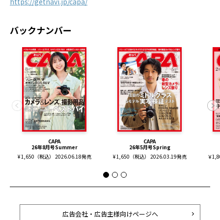
https://getnavi.jp/capa/
バックナンバー
CAPA
CAPA
26年8月号Summer
26年5月号Spring
¥ 1,650（税込） 2026.06.18発売
¥ 1,650（税込） 2026.03.19発売
￥1,
広告会社・広告主様向けページへ