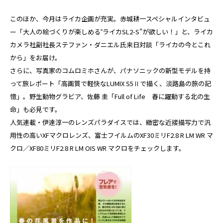
このほか、今月はライカ企画が充実。赤城耕一スペシャルインタビュ
ー「大人の絵づくりが楽しめる‟ライカSL2-S”が欲しい！」と、ライカ
カメラ社副社長ステファン・ダニエル氏来日対談「ライカの今とこれ
から」をお届け。
さらに、写真家のコムロミホさんが、パナソニックの新型モデルを持
って旅レポート「高画質で軽快なLUMIX S5Ⅱで描く、淡路島の旅の記
憶」。野生動物グラビア、佐藤 圭「Full of Life 春に躍動する北の生
命」も必見です。
人気連載・伊達淳一のレンズパラダイスでは、緻密な近接描写力で汎
用性の高いXFマクロレンズ、富士フイルムのXF30ミリF2.8 R LM WR マ
クロ／XF80ミリF2.8 R LM OIS WR マクロをチェックします。