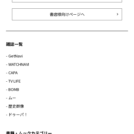
書店様向けページへ
雑誌一覧
- GetNavi
- WATCHNAVI
- CAPA
- TV LIFE
- BOMB
- ムー
- 歴史群像
- ドゥーパ！
書籍・ムックカテゴリー